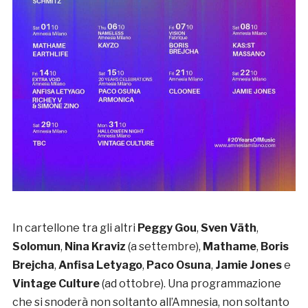
In cartellone tra gli altri
Peggy Gou
,
Sven Väth
,
Solomun
,
Nina Kraviz
(a settembre),
Mathame
,
Boris
Brejcha
,
Anfisa Letyago
,
Paco Osuna
,
Jamie Jones
e
Vintage Culture
(ad ottobre). Una programmazione
che si snoderà non soltanto all’Amnesia, non soltanto