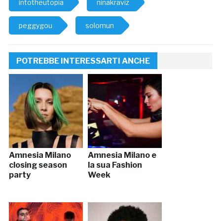
intotheutopia
ninakraviz
peggygou
solomun
POTREBBE INTERESSARTI ANCHE
Amnesia Milano
Amnesia Milano e
closing season
la sua Fashion
party
Week