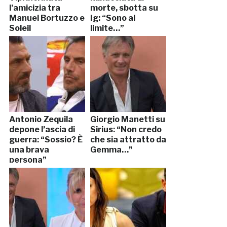
l’amicizia tra
morte, sbotta su
Manuel Bortuzzo e
Ig: “Sono al
Soleil
limite…”
Antonio Zequila
Giorgio Manetti su
depone l’ascia di
Sirius: “Non credo
guerra: “Sossio? È
che sia attratto da
una brava
Gemma…”
persona”