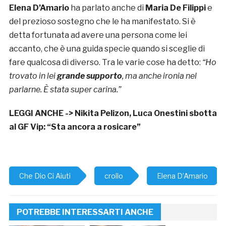
Elena D’Amario
ha parlato anche di
Maria De Filippi
e
del prezioso sostegno che le ha manifestato. Si è
detta fortunata ad avere una persona come lei
accanto, che è una guida specie quando si sceglie di
fare qualcosa di diverso. Tra le varie cose ha detto:
“Ho
trovato in lei
grande supporto
, ma anche ironia nel
parlarne. È stata super carina.”
LEGGI ANCHE ->
Nikita Pelizon, Luca Onestini sbotta
al GF Vip: “Sta ancora a rosicare”
Che Dio Ci Aiuti
crollo
Elena D’Amario
POTREBBE INTERESSARTI ANCHE