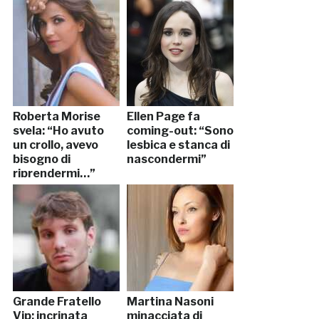
Roberta Morise
Ellen Page fa
svela: “Ho avuto
coming-out: “Sono
un crollo, avevo
lesbica e stanca di
bisogno di
nascondermi”
riprendermi…”
Grande Fratello
Martina Nasoni
Vip: incrinata
minacciata di