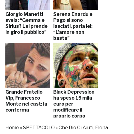
Giorgio Manetti
Serena Enardu e
svela: “Gemma e
Pago si sono
Sirius? Lei prende
lasciati, parla lei:
in giro il pubblico”
“L’amore non
basta”
Grande Fratello
Black Depression
Vip, Francesco
ha speso 15 mila
Monte nel cast: la
euro per
conferma
modificare il
proprio corpo
Home
»
SPETTACOLO
»
Che Dio Ci Aiuti, Elena