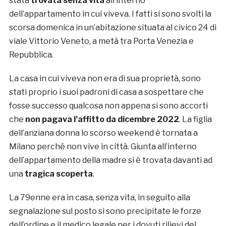
stata
trovata senza vita
all’interno
dell’appartamento in cui viveva. I fatti si sono svolti la
scorsa domenica in un’abitazione situata al civico 24 di
viale Vittorio Veneto, a metà tra Porta Venezia e
Repubblica.
La casa in cui viveva non era di sua proprietà, sono
stati proprio i suoi padroni di casa a sospettare che
fosse successo qualcosa non appena si sono accorti
che
non pagava l’affitto da dicembre 2022
. La figlia
dell’anziana donna lo scorso weekend è tornata a
Milano perché non vive in città. Giunta all’interno
dell’appartamento della madre si è trovata davanti ad
una
tragica scoperta
.
La 79enne era in casa, senza vita, in seguito alla
segnalazione sul posto si sono precipitate le forze
dell’ordine e il medico legale per i dovuti rilievi del