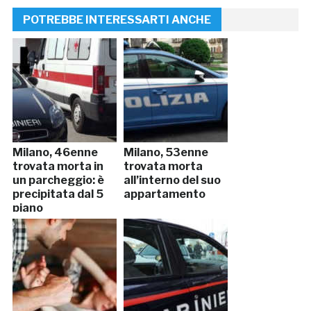
POTREBBE INTERESSARTI ANCHE
Milano, 46enne
Milano, 53enne
trovata morta in
trovata morta
un parcheggio: è
all’interno del suo
precipitata dal 5
appartamento
piano