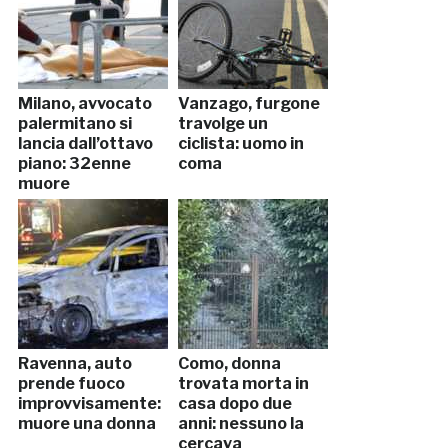
Milano, avvocato
Vanzago, furgone
palermitano si
travolge un
lancia dall’ottavo
ciclista: uomo in
piano: 32enne
coma
muore
Ravenna, auto
Como, donna
prende fuoco
trovata morta in
improvvisamente:
casa dopo due
muore una donna
anni: nessuno la
cercava