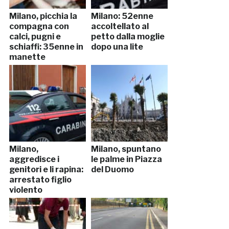
Milano, picchia la
Milano: 52enne
compagna con
accoltellato al
calci, pugni e
petto dalla moglie
schiaffi: 35enne in
dopo una lite
manette
Milano,
Milano, spuntano
aggredisce i
le palme in Piazza
genitori e li rapina:
del Duomo
arrestato figlio
violento