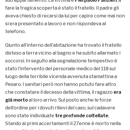
suo appartamento. La vittima è
Pierpaolo Panzieri
, a
fare la tragica scoperta è stato il fratello. Il padre gli
aveva chiesto di recarsi da lui per capire come mai non
si era presentato a lavoro e non rispondeva al
telefono.
Giunto all’interno dell’abitazione ha trovato il fratello
disteso a terra vicino al bagno e ha subito allarmato i
soccorsi. In seguito alla segnalazione tempestivo è
stato l’intervento del personale medico del 118 sul
luogo della terribile vicenda avvenuta stamattina a
Pesaro. I sanitari però non hanno potuto fare altro
che constatare il decesso della vittima, il ragazzo
era
già morto
al loro arrivo. Sul posto anche le forze
dell’ordine per i dovuti rilievi del caso, sul cadavere
sono state individuate
tre profonde coltellate
.
Stando ai primi accertamenti il 27enne è morto nella