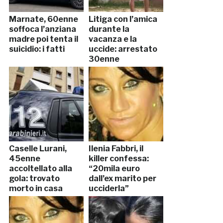
Marnate, 60enne
Litiga con l’amica
soffoca l’anziana
durante la
madre poi tenta il
vacanza e la
suicidio: i fatti
uccide: arrestato
30enne
Caselle Lurani,
Ilenia Fabbri, il
45enne
killer confessa:
accoltellato alla
“20mila euro
gola: trovato
dall’ex marito per
morto in casa
ucciderla”