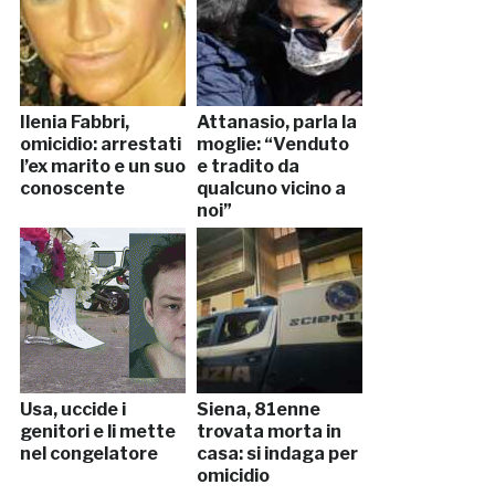
Ilenia Fabbri,
Attanasio, parla la
omicidio: arrestati
moglie: “Venduto
l’ex marito e un suo
e tradito da
conoscente
qualcuno vicino a
noi”
Usa, uccide i
Siena, 81enne
genitori e li mette
trovata morta in
nel congelatore
casa: si indaga per
omicidio