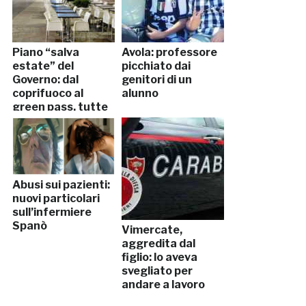
Piano “salva
Avola: professore
estate” del
picchiato dai
Governo: dal
genitori di un
coprifuoco al
alunno
green pass, tutte
le riaperture
Abusi sui pazienti:
nuovi particolari
sull’infermiere
Spanò
Vimercate,
aggredita dal
figlio: lo aveva
svegliato per
andare a lavoro