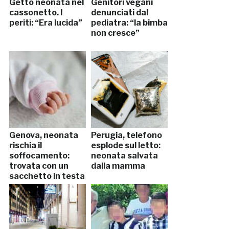
Gettò neonata nel
Genitori vegani
cassonetto. I
denunciati dal
periti: “Era lucida”
pediatra: “la bimba
non cresce”
Genova, neonata
Perugia, telefono
rischia il
esplode sul letto:
soffocamento:
neonata salvata
trovata con un
dalla mamma
sacchetto in testa