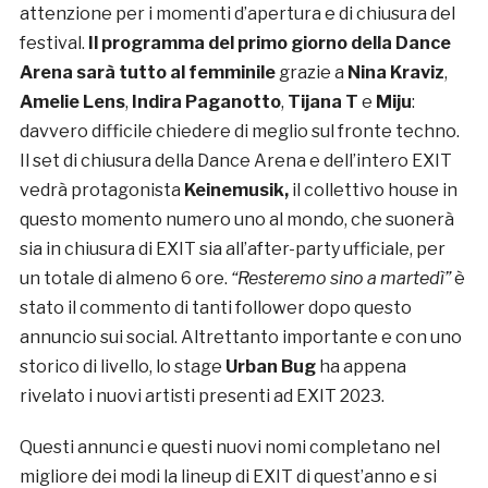
attenzione per i momenti d’apertura e di chiusura del
festival.
Il programma del primo giorno della Dance
Arena sarà tutto al femminile
grazie a
Nina Kraviz
,
Amelie Lens
,
Indira Paganotto
,
Tijana T
e
Miju
:
davvero difficile chiedere di meglio sul fronte techno.
Il set di chiusura della Dance Arena e dell’intero EXIT
vedrà protagonista
Keinemusik,
il collettivo house in
questo momento numero uno al mondo, che suonerà
sia in chiusura di EXIT sia all’after-party ufficiale, per
un totale di almeno 6 ore.
“Resteremo sino a martedì”
è
stato il commento di tanti follower dopo questo
annuncio sui social. Altrettanto importante e con uno
storico di livello, lo stage
Urban Bug
ha appena
rivelato i nuovi artisti presenti ad EXIT 2023.
Questi annunci e questi nuovi nomi completano nel
migliore dei modi la lineup di EXIT di quest’anno e si