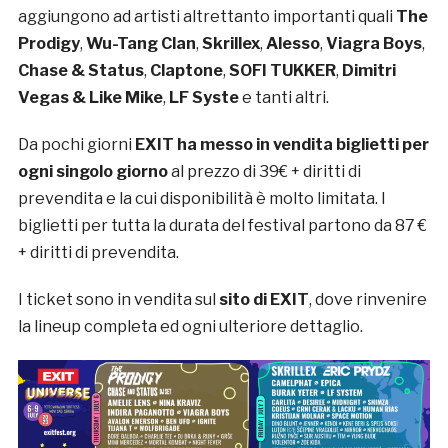
aggiungono ad artisti altrettanto importanti quali
The
Prodigy
,
Wu-Tang Clan
,
Skrillex
,
Alesso
,
Viagra Boys
,
Chase & Status
,
Claptone
,
SOFI TUKKER
,
Dimitri
Vegas & Like Mike
,
LF Syste
e tanti altri.
Da pochi giorni
EXIT ha messo in vendita biglietti per
ogni singolo giorno
al prezzo di 39€ + diritti di
prevendita e la cui disponibilità è molto limitata. I
biglietti per tutta la durata del festival partono da 87 €
+ diritti di prevendita.
I ticket sono in vendita sul
sito di EXIT
, dove rinvenire
la lineup completa ed ogni ulteriore dettaglio.