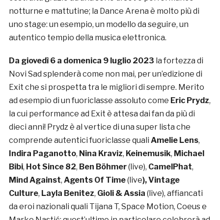
notturne e mattutine; la Dance Arena è molto più di
uno stage: un esempio, un modello da seguire, un
autentico tempio della musica elettronica.
Da giovedì 6 a domenica 9 luglio 2023
la fortezza di
Novi Sad splenderà come non mai, per un’edizione di
Exit che si prospetta tra le migliori di sempre. Merito
ad esempio di un fuoriclasse assoluto come
Eric Prydz
,
la cui performance ad Exit è attesa dai fan da più di
dieci anni! Prydz è al vertice di una super lista che
comprende autentici fuoriclasse quali
Amelie Lens
,
Indira Paganotto
,
Nina Kraviz
,
Keinemusik
,
Michael
Bibi
,
Hot Since 82
,
Ben Böhmer
(live),
CamelPhat
,
Mind Against
,
Agents Of Time
(live
), Vintage
Culture
,
Layla Benitez
,
Gioli & Assia
(live), affiancati
da eroi nazionali quali Tijana T, Space Motion, Coeus e
Marko Nastić; quest’ultimo in particolare celebrerà ad