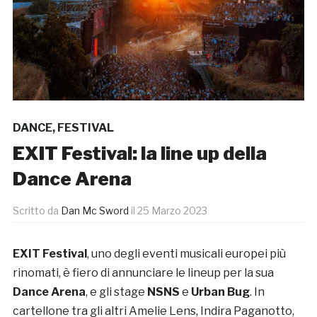
DANCE
,
FESTIVAL
EXIT Festival: la line up della
Dance Arena
Scritto da
Dan Mc Sword
il
25 Marzo 2023
EXIT Festival
, uno degli eventi musicali europei più
rinomati, è fiero di annunciare le lineup per la sua
Dance Arena
, e gli stage
NSNS
e
Urban Bug
. In
cartellone tra gli altri Amelie Lens, Indira Paganotto,