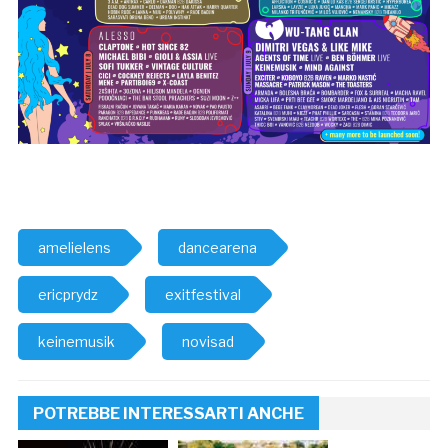
amelielens
dancearena
ericprydz
exitfestival
keinemusik
novisad
POTREBBE INTERESSARTI ANCHE