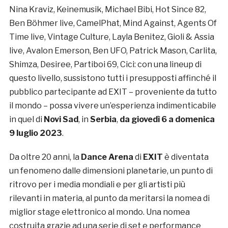
Nina Kraviz, Keinemusik, Michael Bibi, Hot Since 82,
Ben Böhmer live, CamelPhat, Mind Against, Agents Of
Time live, Vintage Culture, Layla Benitez, Gioli & Assia
live, Avalon Emerson, Ben UFO, Patrick Mason, Carlita,
Shimza, Desiree, Partiboi 69, Cici: con una lineup di
questo livello, sussistono tutti i presupposti affinché il
pubblico partecipante ad EXIT – proveniente da tutto
il mondo – possa vivere un’esperienza indimenticabile
in quel di
Novi Sad
, in
Serbia
,
da giovedì 6 a domenica
9 luglio 2023
.
Da oltre 20 anni, la
Dance Arena
di
EXIT
è diventata
un fenomeno dalle dimensioni planetarie, un punto di
ritrovo per i media mondiali e per gli artisti più
rilevanti in materia, al punto da meritarsi la nomea di
miglior stage elettronico al mondo. Una nomea
costruita grazie ad una serie di set e performance