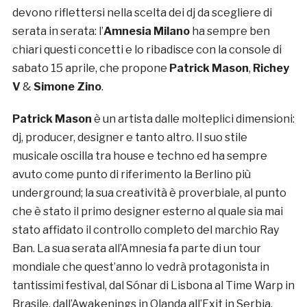
devono riflettersi nella scelta dei dj da scegliere di
serata in serata: l’
Amnesia Milano
ha sempre ben
chiari questi concetti e lo ribadisce con la console di
sabato 15 aprile, che propone
Patrick Mason
,
Richey
V
&
Simone Zino
.
Patrick Mason
è un artista dalle molteplici dimensioni:
dj, producer, designer e tanto altro. Il suo stile
musicale oscilla tra house e techno ed ha sempre
avuto come punto di riferimento la Berlino più
underground; la sua creatività è proverbiale, al punto
che è stato il primo designer esterno al quale sia mai
stato affidato il controllo completo del marchio Ray
Ban. La sua serata all’Amnesia fa parte di un tour
mondiale che quest’anno lo vedrà protagonista in
tantissimi festival, dal Sónar di Lisbona al Time Warp in
Brasile, dall’Awakenings in Olanda all’Exit in Serbia.