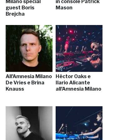
Milano special
in console Patrick
guest Boris
Mason
Brejcha
All’Amnesia Milano
Héctor Oaks e
De Vries e Brina
Ilario Alicante
Knauss
all’Amnesia Milano