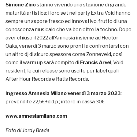
Simone Zino
stanno vivendo una stagione di grande
maturità artistica: i loro set nei party Extra Void hanno
sempre un sapore fresco ed innovativo, frutto di una
conoscenza musicale che va ben oltre la techno. Dopo
aver chiuso il 2022 all’Amnesia insieme ad Hector
Oaks, venerdì 3 marzo sono pronti a confrontarsi con
un altro dj di sicuro spessore come Zonneveld, così
come il warm up sarà compito di
Francis Arvel
, Void
resident, le cui release sono uscite per label quali
After Hour Records e Ratis Records.
Ingresso Amnesia Milano venerdì 3 marzo 2023
:
prevendite 22,5€+d.d.p.; intero in cassa 30€
www.amnesiamilano.com
Foto di Jordy Brada