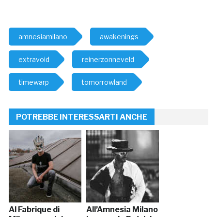
amnesiamilano
awakenings
extravoid
reinerzonneveld
timewarp
tomorrowland
POTREBBE INTERESSARTI ANCHE
Al Fabrique di
All’Amnesia Milano