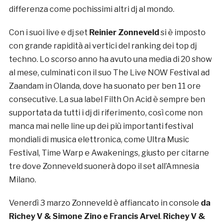
differenza come pochissimi altri dj al mondo.
Con i suoi live e dj set
Reinier Zonneveld
si è imposto
con grande rapidità ai vertici del ranking dei top dj
techno. Lo scorso anno ha avuto una media di 20 show
al mese, culminati con il suo The Live NOW Festival ad
Zaandam in Olanda, dove ha suonato per ben 11 ore
consecutive. La sua label Filth On Acid è sempre ben
supportata da tutti i dj di riferimento, così come non
manca mai nelle line up dei più importanti festival
mondiali di musica elettronica, come Ultra Music
Festival, Time Warp e Awakenings, giusto per citarne
tre dove Zonneveld suonerà dopo il set all’Amnesia
Milano.
Venerdì 3 marzo Zonneveld è affiancato in console
da
Richey V & Simone Zino e Francis Arvel
.
Richey V &