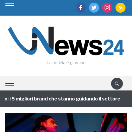
facebook
twitter
instagram
feedburn
La notizia è giovane
: i 5 migliori brand che stanno guidando il settore
1