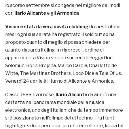
lo scorso settembre si congeda nel migliore dei modi
con
Ilario Alicante
e gli
Armonica
Vision è stata la vera novità clubbing
di questi ultimi
mesi:
ogni sua serata ha registrato il sold out ed ha
proposto quanto di meglio si possa chiedere per
quanto riguarda il djing. In rigoroso… ordine di
apparizione, a Vision si sono succeduti Peggy Gou,
Solomun, Boris Brejcha, Marco Carola, Charlotte de
Witte, The Martinez Brothers, Loco Dice e Tale Of Us.
Venerdì 24 aprile è il turno di Alicante e Armonica.
Classe 1988, livornese,
Ilario Alicante
da anni è una
certezza nel panorama mondiale della musica
elettronica, uno degli italiani che da tempo immemore
si è posizionato nell’olimpo dei dj techno. Tra i tanti
hightlights di un percorso più che eccellente, la sua hit