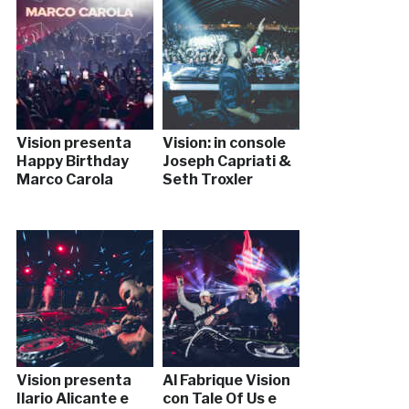
Vision presenta
Vision: in console
Happy Birthday
Joseph Capriati &
Marco Carola
Seth Troxler
Vision presenta
Al Fabrique Vision
Ilario Alicante e
con Tale Of Us e