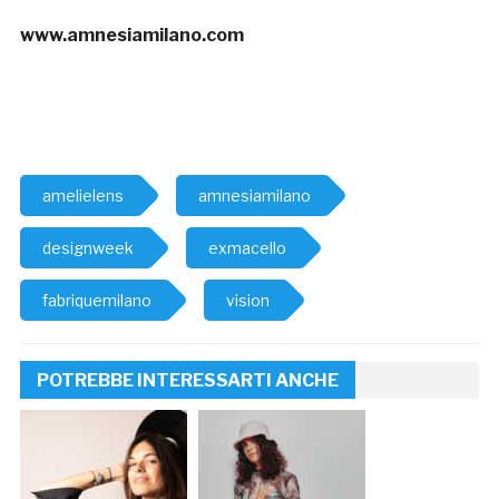
www.amnesiamilano.com
amelielens
amnesiamilano
designweek
exmacello
fabriquemilano
vision
POTREBBE INTERESSARTI ANCHE