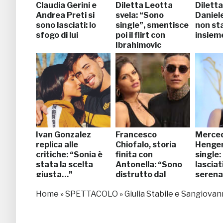
Claudia Gerini e
Diletta Leotta
Diletta
Andrea Preti si
svela: “Sono
Daniel
sono lasciati: lo
single”, smentisce
non st
sfogo di lui
poi il flirt con
insieme
Ibrahimovic
Ivan Gonzalez
Francesco
Merce
replica alle
Chiofalo, storia
Henger
critiche: “Sonia è
finita con
single:
stata la scelta
Antonella: “Sono
lasciat
giusta…”
distrutto dal
seren
dolore”
ma…”
Home
»
SPETTACOLO
»
Giulia Stabile e Sangiovan