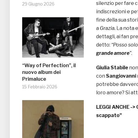
silenzio per fare 
29 Giugno 2026
indiscrezioni e p
fine della sua sto
a
Grazia.
La nota e
dettagli, ai fan p
detto:
“
Posso solo 
grande amore
”
.
“Way of Perfection”, il
Giulia Stabile
non
nuovo album dei
con
Sangiovanni
Primaluce
potrebbe davvero e
15 Febbraio 2026
loro amore? Si at
LEGGI ANCHE ->
scappato”