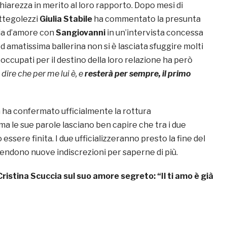
chiarezza in merito al loro rapporto. Dopo mesi di
ettegolezzi
Giulia Stabile
ha commentato la presunta
ria d’amore con
Sangiovanni
in un’intervista concessa
d amatissima ballerina non si è lasciata sfuggire molti
reoccupati per il destino della loro relazione ha però
dire che per me lui è, e
resterà per sempre, il primo
 ha confermato ufficialmente la rottura
ma le sue parole lasciano ben capire che tra i due
ssere finita. I due ufficializzeranno presto la fine del
tendono nuove indiscrezioni per saperne di più.
Cristina Scuccia sul suo amore segreto: “Il ti amo è già