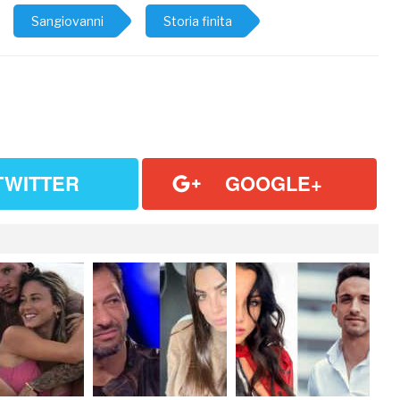
Sangiovanni
Storia finita
TWITTER
GOOGLE+