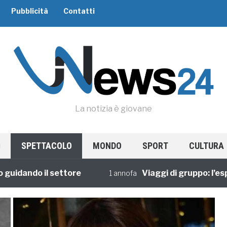
Pubblicità
Contatti
La notizia è giovane
SPETTACOLO
MONDO
SPORT
CULTURA
ando il settore
Viaggi di gruppo: l’esperi
1 annofa