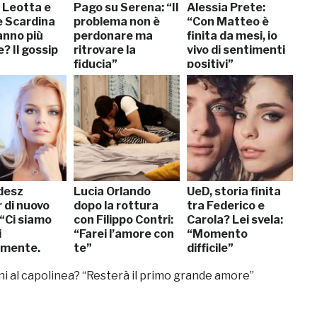
 Leotta e
Pago su Serena: “Il
Alessia Prete:
e Scardina
problema non è
“Con Matteo è
anno più
perdonare ma
finita da mesi, io
? Il gossip
ritrovare la
vivo di sentimenti
fiducia”
positivi”
desz
Lucia Orlando
UeD, storia finita
 di nuovo
dopo la rottura
tra Federico e
 “Ci siamo
con Filippo Contri:
Carola? Lei svela:
i
“Farei l’amore con
“Momento
amente,
te”
difficile”
ni al capolinea? “Resterà il primo grande amore”