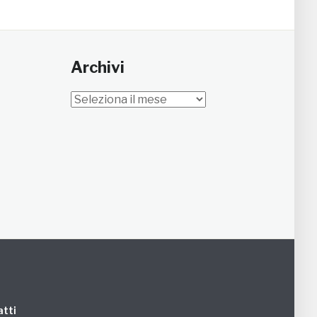
Archivi
Archivi
tti