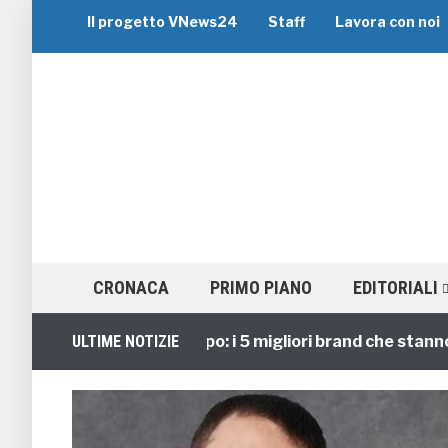
Il progetto VNews24
Staff
Lavora con noi
CRONACA
PRIMO PIANO
EDITORIALI
Viaggi di Gruppo: i 5 migliori brand che stanno guid
ULTIME NOTIZIE