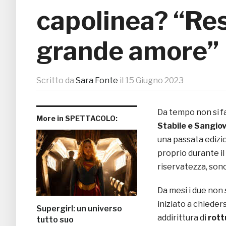
capolinea? “Res
grande amore”
Scritto da
Sara Fonte
il
15 Giugno 2023
Da tempo non si fa
More in SPETTACOLO:
Stabile e Sangio
una passata edizi
proprio durante il
riservatezza, sono
Da mesi i due non 
iniziato a chieders
Supergirl: un universo
addirittura di
rott
tutto suo