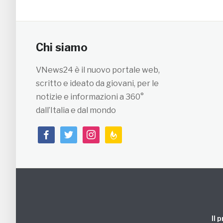
Chi siamo
VNews24 è il nuovo portale web,
scritto e ideato da giovani, per le
notizie e informazioni a 360°
dall’Italia e dal mondo
facebook
twitter
instagram
feedburner
Il