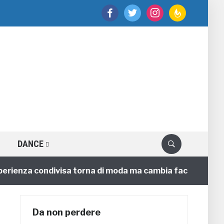
facebook
twitter
instagram
feedburner
DANCE
enza condivisa torna di moda ma cambia faccia
4 anni
Da non perdere