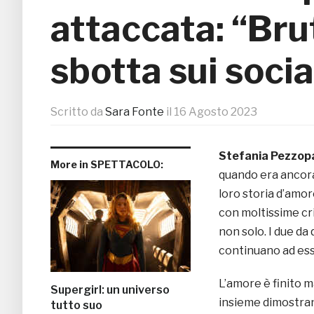
attaccata: “Brut
sbotta sui socia
Scritto da
Sara Fonte
il
16 Agosto 2023
Stefania Pezzop
More in SPETTACOLO:
quando era ancora
loro storia d’amo
con moltissime cri
non solo. I due da
continuano ad esse
L’amore è finito m
Supergirl: un universo
insieme dimostrand
tutto suo