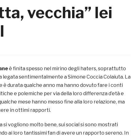
ta, vecchia” lei
l
ane
è finita spesso nel mirino degli haters, soprattutto
 legata sentimentalmente a Simone Coccia Colaiuta. La
re è durata qualche anno ma hanno dovuto fare i conti
tiche e polemiche per via della loro differenza d’età e
 qualche mese hanno messo fine alla loro relazione, ma
re in ottimi rapporti.
a si vogliono molto bene, sui social si sono mostrati
o ai loro tantissimi fan di avere un rapporto sereno. In