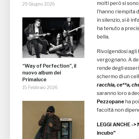
molti però si sono
29 Giugno 2026
l’hanno riempita d
in silenzio, si è i
ha tenuto a precisa
bella.
Rivolgendosi agli 
vergognano. A dett
“Way of Perfection”, il
rende degli esseri
nuovo album dei
schermo di un cel
Primaluce
racchia, ce**a, ch
15 Febbraio 2026
saranno loro a dec
Pezzopane
ha poi
facoltà non dipend
LEGGI ANCHE ->
incubo”