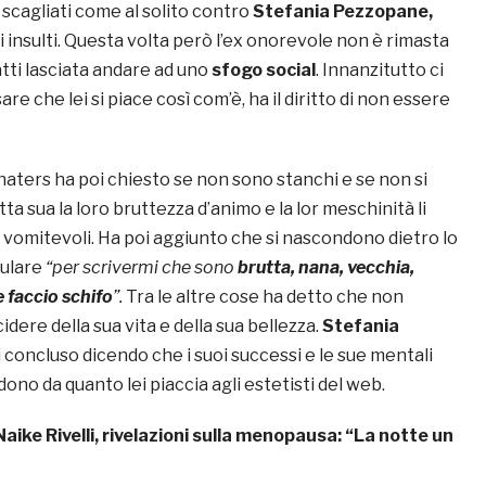
 scagliati come al solito contro
Stefania Pezzopane,
i insulti. Questa volta però l’ex onorevole non è rimasta
nfatti lasciata andare ad uno
sfogo social
. Innanzitutto ci
re che lei si piace così com’è, ha il diritto di non essere
haters ha poi chiesto se non sono stanchi e se non si
a sua la loro bruttezza d’animo e la lor meschinità li
 vomitevoli. Ha poi aggiunto che si nascondono dietro lo
lulare
“per scrivermi che sono
brutta, nana, vecchia,
e faccio schifo
”.
Tra le altre cose ha detto che non
idere della sua vita e della sua bellezza.
Stefania
 concluso dicendo che i suoi successi e le sue mentali
ono da quanto lei piaccia agli estetisti del web.
Naike Rivelli, rivelazioni sulla menopausa: “La notte un