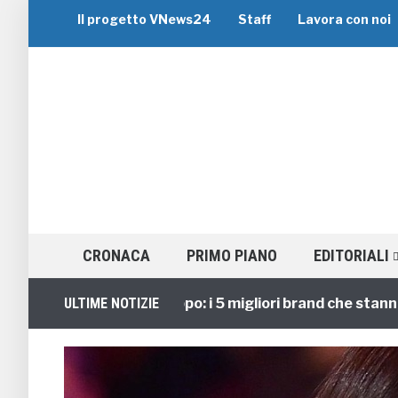
Il progetto VNews24
Staff
Lavora con noi
CRONACA
PRIMO PIANO
EDITORIALI
Viaggi di Gruppo: i 5 migliori brand che stanno gui
ULTIME NOTIZIE