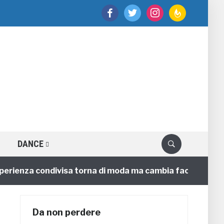
facebook
twitter
instagram
feedburner
DANCE
enza condivisa torna di moda ma cambia faccia
4 ann
Da non perdere