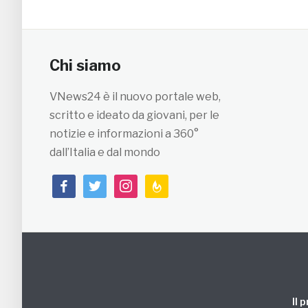
Chi siamo
VNews24 è il nuovo portale web,
scritto e ideato da giovani, per le
notizie e informazioni a 360°
dall’Italia e dal mondo
facebook
twitter
instagram
feedburner
Il