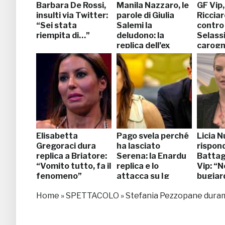
Barbara De Rossi,
Manila Nazzaro, le
GF Vip,
insulti via Twitter:
parole di Giulia
Ricciar
“Sei stata
Salemi la
contro
riempita di…”
deludono: la
Selassi
replica dell’ex
carog
gieffina
Elisabetta
Pago svela perché
Licia 
Gregoraci dura
ha lasciato
rispon
replica a Briatore:
Serena: la Enardu
Battagl
“Vomito tutto, fa il
replica e lo
Vip: “
fenomeno”
attacca su Ig
bugiar
Home
»
SPETTACOLO
»
Stefania Pezzopane duramen