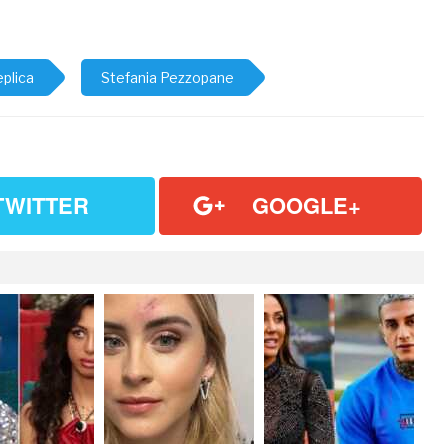
eplica
Stefania Pezzopane
TWITTER
GOOGLE+