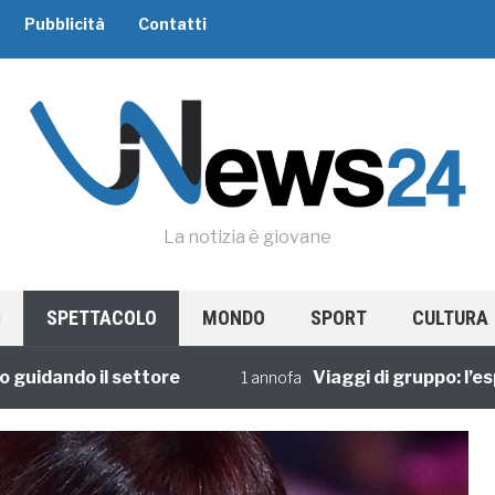
Pubblicità
Contatti
La notizia è giovane
SPETTACOLO
MONDO
SPORT
CULTURA
dando il settore
Viaggi di gruppo: l’esperi
1 annofa