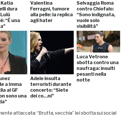
 Katia
Valentina
Selvaggia Roma
elli dura
Ferragni, tumore
contro Chiofalo:
 Lulù
alla pelle: la replica
“Sono indignata,
é: “È una
agli hater
vuole solo
na”
visibilità”
Luca Vetrone
sbotta contro una
naufraga: insulti
pesanti nella
Nunez
Adele insulta
notte
de a Imma
terroristi durante
ia al GF
concerto: “Siete
Non sono una
dei co…ni”
da”
te attaccata: “Brutta, vecchia” lei sbotta sui social