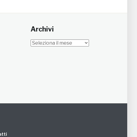
Archivi
Archivi
tti