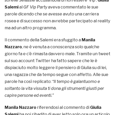
sorelle Selassié accusandola di non essere ‘Vip’.
Giulia
Salemi
al
GF Vip Party
aveva commentato le sue
parole dicendo che se avesse avuto una carriera
rosea e di successo non avrebbe partecipato al reality
ma ad un altro programma.
Il commento della Salemi era sfuggito a
Manila
Nazzaro
, ne è venuta a conoscenza solo qualche
giorno fa e c’è rimasta davvero male. Tramite un tweet
sul suo account Twitter ha fatto sapere che le è
dispiaciuto molto leggere il pensiero di Giulia su di lei,
una ragazza che da tempo segue con affetto. Alle sue
parole ha così replicato:
“Il tempo è galantuomo e
soltanto la vita vissuta ti dona gli strumenti giusti per
capire persone ed eventi.”
Manila Nazzaro
riferendosi al commento di
Giulia
Salemi
ha poi ribadito di aver letto solo ora un articolo