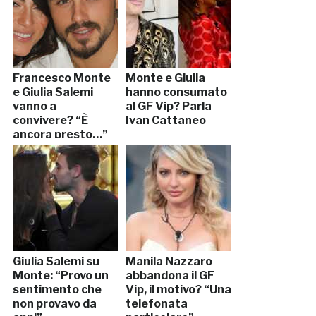
Francesco Monte
Monte e Giulia
e Giulia Salemi
hanno consumato
vanno a
al GF Vip? Parla
convivere? “È
Ivan Cattaneo
ancora presto…”
Giulia Salemi su
Manila Nazzaro
Monte: “Provo un
abbandona il GF
sentimento che
Vip, il motivo? “Una
non provavo da
telefonata