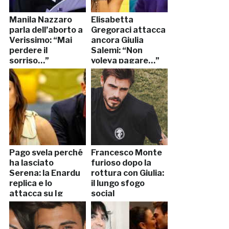
Manila Nazzaro
Elisabetta
parla dell’aborto a
Gregoraci attacca
Verissimo: “Mai
ancora Giulia
perdere il
Salemi: “Non
sorriso…”
voleva pagare…”
Pago svela perché
Francesco Monte
ha lasciato
furioso dopo la
Serena: la Enardu
rottura con Giulia:
replica e lo
il lungo sfogo
attacca su Ig
social