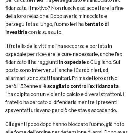
per circa sei mesi ha perseguitato e minacciato l’ex
fidanzata. Il motivo? Non riusciva ad accettare la fine
della loro relazione. Dopo averla minacciata e
perseguitata a lungo, l’uomo ieri ha
tentato di
investirla
con la sua auto.
Il fratello della vittima l’ha soccorsa e portata in
ospedale per ricevere le cure necessarie, anche l’ex
fidanzato li ha raggiunti
in ospedale
a Giugliano. Sul
posto sono intervenuti anche i Carabinieri, ad
allarmarli sono stati i sanitari. Prima del loro arrivo
però il 52enne si è
scagliato contro l’ex fidanzata
,
l’ha colpita con un violento calcio e diversi strattoni. Il
fratello ha cercato di difenderla mentre i presenti
spaventati urlavano per ciò che stava accadendo.
Gli agenti poco dopo hanno bloccato l’uomo, già noto
alle forze dell’ordine per detenzione di armi. Dopo aver