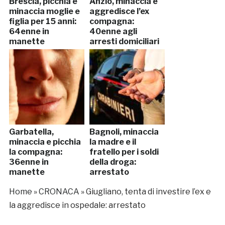
Brescia, picchia e
Anzio, minaccia e
minaccia moglie e
aggredisce l’ex
figlia per 15 anni:
compagna:
64enne in
40enne agli
manette
arresti domiciliari
Garbatella,
Bagnoli, minaccia
minaccia e picchia
la madre e il
la compagna:
fratello per i soldi
36enne in
della droga:
manette
arrestato
Home
»
CRONACA
»
Giugliano, tenta di investire l’ex e
la aggredisce in ospedale: arrestato