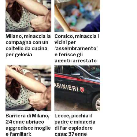
Milano, minaccia la
Corsico, minaccia i
compagna con un
vicini per
coltello da cucina
‘assembramento’
per gelosia
e ferisce gli
agenti: arrestato
Barriera di Milano,
Lecce, picchia il
24enne ubriaco
padre e minaccia
aggredisce moglie
di far esplodere
e familiari:
casa: 37enne