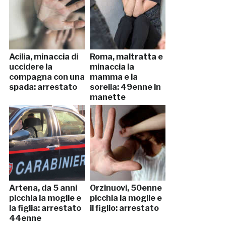
Acilia, minaccia di
Roma, maltratta e
uccidere la
minaccia la
compagna con una
mamma e la
spada: arrestato
sorella: 49enne in
manette
Artena, da 5 anni
Orzinuovi, 50enne
picchia la moglie e
picchia la moglie e
la figlia: arrestato
il figlio: arrestato
44enne