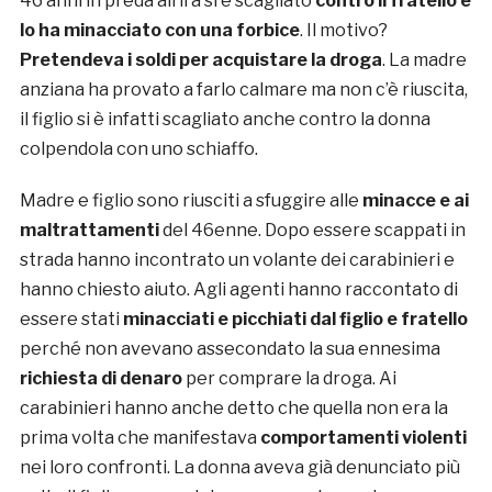
46 anni in preda all’ira si è scagliato
contro il fratello e
lo ha minacciato con una forbice
. Il motivo?
Pretendeva i soldi per acquistare la droga
. La madre
anziana ha provato a farlo calmare ma non c’è riuscita,
il figlio si è infatti scagliato anche contro la donna
colpendola con uno schiaffo.
Madre e figlio sono riusciti a sfuggire alle
minacce e ai
maltrattamenti
del 46enne. Dopo essere scappati in
strada hanno incontrato un volante dei carabinieri e
hanno chiesto aiuto. Agli agenti hanno raccontato di
essere stati
minacciati e picchiati dal figlio e fratello
perché non avevano assecondato la sua ennesima
richiesta di denaro
per comprare la droga. Ai
carabinieri hanno anche detto che quella non era la
prima volta che manifestava
comportamenti violenti
nei loro confronti. La donna aveva già denunciato più