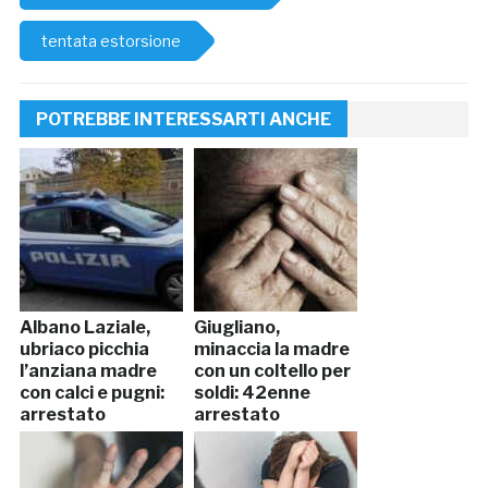
tentata estorsione
POTREBBE INTERESSARTI ANCHE
Albano Laziale,
Giugliano,
ubriaco picchia
minaccia la madre
l’anziana madre
con un coltello per
con calci e pugni:
soldi: 42enne
arrestato
arrestato