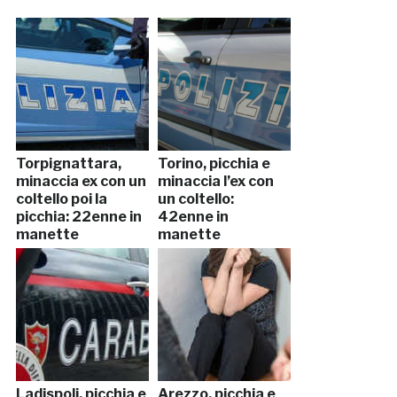
Torpignattara,
Torino, picchia e
minaccia ex con un
minaccia l’ex con
coltello poi la
un coltello:
picchia: 22enne in
42enne in
manette
manette
Ladispoli, picchia e
Arezzo, picchia e