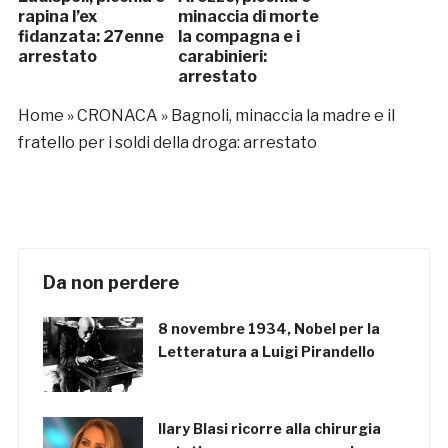
rapina l’ex
minaccia di morte
fidanzata: 27enne
la compagna e i
arrestato
carabinieri:
arrestato
Home
»
CRONACA
»
Bagnoli, minaccia la madre e il
fratello per i soldi della droga: arrestato
Da non perdere
8 novembre 1934, Nobel per la
Letteratura a Luigi Pirandello
Ilary Blasi ricorre alla chirurgia