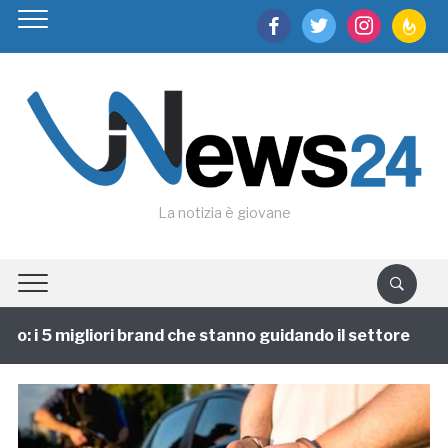
facebook
twitter
instagram
feedburn
La notizia è giovane
: i 5 migliori brand che stanno guidando il settore