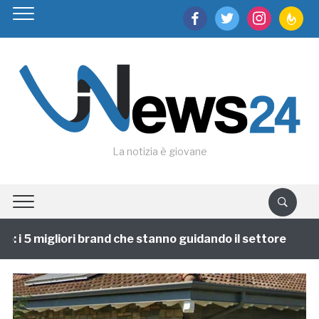
facebook
twitter
instagram
feedburn
La notizia è giovane
 i 5 migliori brand che stanno guidando il settore
1 