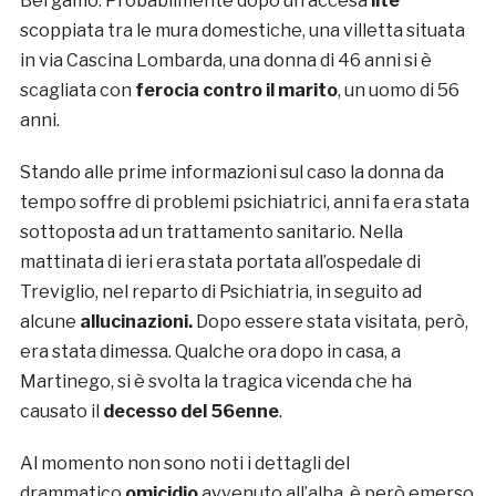
Bergamo. Probabilmente dopo un’accesa
lite
scoppiata tra le mura domestiche, una villetta situata
in via Cascina Lombarda, una donna di 46 anni si è
scagliata con
ferocia contro il marito
, un uomo di 56
anni.
Stando alle prime informazioni sul caso la donna da
tempo soffre di problemi psichiatrici, anni fa era stata
sottoposta ad un trattamento sanitario. Nella
mattinata di ieri era stata portata all’ospedale di
Treviglio, nel reparto di Psichiatria, in seguito ad
alcune
allucinazioni.
Dopo essere stata visitata, però,
era stata dimessa. Qualche ora dopo in casa, a
Martinego, si è svolta la tragica vicenda che ha
causato il
decesso del 56enne
.
Al momento non sono noti i dettagli del
drammatico
omicidio
avvenuto all’alba, è però emerso