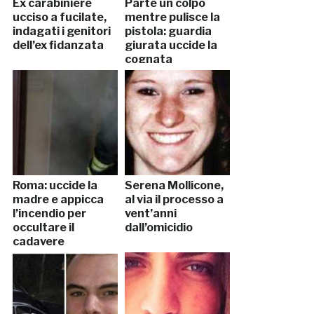
Ex carabiniere
Parte un colpo
ucciso a fucilate,
mentre pulisce la
indagati i genitori
pistola: guardia
dell’ex fidanzata
giurata uccide la
cognata
Roma: uccide la
Serena Mollicone,
madre e appicca
al via il processo a
l’incendio per
vent’anni
occultare il
dall’omicidio
cadavere