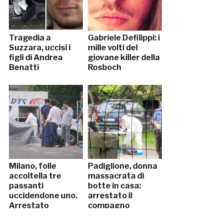
Tragedia a
Gabriele Defilippi: i
Suzzara, uccisi i
mille volti del
figli di Andrea
giovane killer della
Benatti
Rosboch
Milano, folle
Padiglione, donna
accoltella tre
massacrata di
passanti
botte in casa:
uccidendone uno.
arrestato il
Arrestato
compagno