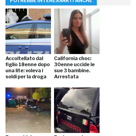
POTREBBE INTERESSARTI ANCHE
Accoltellato dal
California choc:
figlio 18enne dopo
30enne uccide le
una lite: voleva i
sue 3 bambine.
soldi per la droga
Arrestata