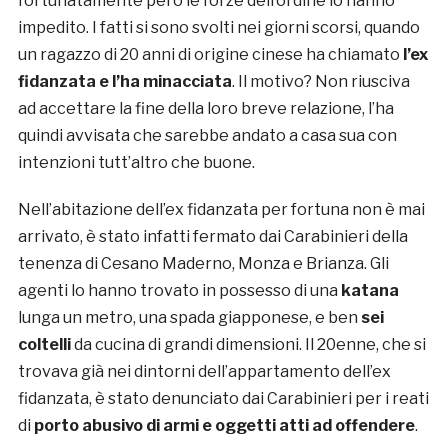
fortunatamente però le forze dell’ordine lo hanno
impedito. I fatti si sono svolti nei giorni scorsi, quando
un ragazzo di 20 anni di origine cinese ha chiamato
l’ex
fidanzata e l’ha minacciata
. Il motivo? Non riusciva
ad accettare la fine della loro breve relazione, l’ha
quindi avvisata che sarebbe andato a casa sua con
intenzioni tutt’altro che buone.
Nell’abitazione dell’ex fidanzata per fortuna non è mai
arrivato, è stato infatti fermato dai Carabinieri della
tenenza di Cesano Maderno, Monza e Brianza. Gli
agenti lo hanno trovato in possesso di una
katana
lunga un metro, una spada giapponese, e ben
sei
coltelli
da cucina di grandi dimensioni. Il 20enne, che si
trovava già nei dintorni dell’appartamento dell’ex
fidanzata, è stato denunciato dai Carabinieri per i reati
di
porto abusivo di armi e oggetti atti ad offendere
.