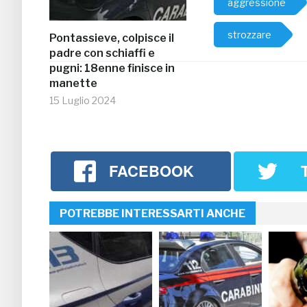
aggressione
strozzare
Pontassieve, colpisce il
padre con schiaffi e
pugni: 18enne finisce in
manette
15 Luglio 2024
FACEBOOK
POTREBBE INTERESSARTI ANCHE