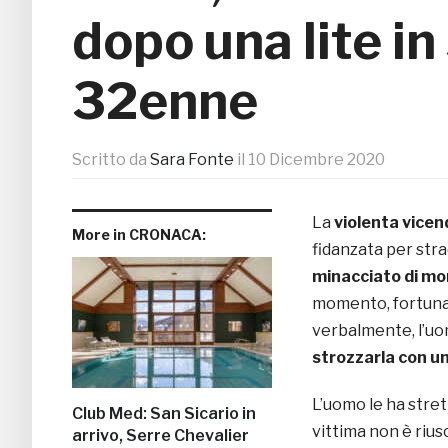
dopo una lite in
32enne
Scritto da
Sara Fonte
il
10 Dicembre 2020
La
violenta vice
More in CRONACA:
fidanzata per stra
minacciato di morte
momento, fortunat
verbalmente, l’uo
strozzarla con un
L’uomo le ha strett
Club Med: San Sicario in
vittima non è rius
arrivo, Serre Chevalier