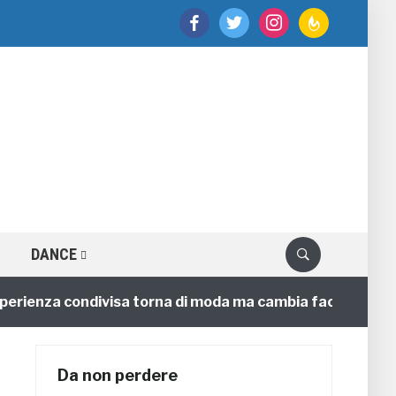
facebook
twitter
instagram
feedburner
DANCE
enza condivisa torna di moda ma cambia faccia
4 anni
Da non perdere