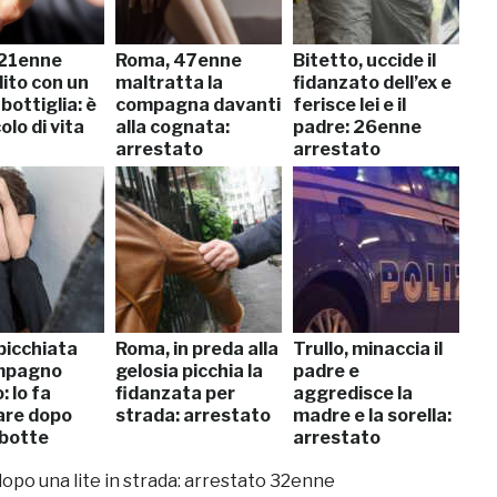
21enne
Roma, 47enne
Bitetto, uccide il
ito con un
maltratta la
fidanzato dell’ex e
 bottiglia: è
compagna davanti
ferisce lei e il
olo di vita
alla cognata:
padre: 26enne
arrestato
arrestato
picchiata
Roma, in preda alla
Trullo, minaccia il
mpagno
gelosia picchia la
padre e
: lo fa
fidanzata per
aggredisce la
are dopo
strada: arrestato
madre e la sorella:
 botte
arrestato
dopo una lite in strada: arrestato 32enne