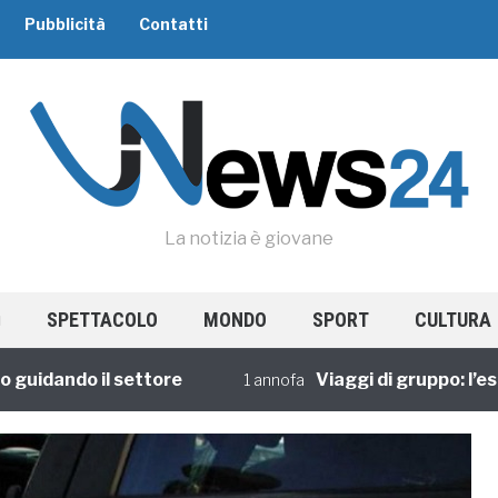
Pubblicità
Contatti
La notizia è giovane
SPETTACOLO
MONDO
SPORT
CULTURA
dando il settore
Viaggi di gruppo: l’esperi
1 annofa