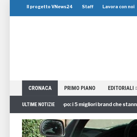
Il progetto VNews24
Staff
Lavora con noi
CRONACA
PRIMO PIANO
EDITORIALI
Viaggi di Gruppo: i 5 migliori brand che stanno gui
ULTIME NOTIZIE