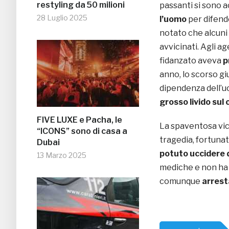
restyling da 50 milioni
passanti si sono 
28 Luglio 2025
l’uomo
per difende
notato che alcuni
avvicinati. Agli a
fidanzato aveva
p
anno, lo scorso gi
dipendenza dell’u
grosso livido sul 
FIVE LUXE e Pacha, le
La spaventosa vic
“ICONS” sono di casa a
tragedia, fortuna
Dubai
potuto uccidere d
13 Marzo 2025
mediche e non ha v
comunque
arres