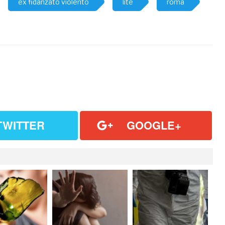
ex fidanzato violento
lite
roma
TWITTER
GOOGLE+