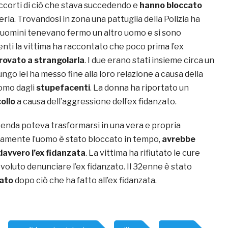
accorti di ciò che stava succedendo e
hanno bloccato
rla. Trovandosi in zona una pattuglia della Polizia ha
 uomini tenevano fermo un altro uomo e si sono
genti la vittima ha raccontato che poco prima l’ex
rovato a strangolarla
. I due erano stati insieme circa un
ungo lei ha messo fine alla loro relazione a causa della
omo dagli
stupefacenti
. La donna ha riportato un
collo
a causa dell’aggressione dell’ex fidanzato.
enda poteva trasformarsi in una vera e propria
tamente l’uomo è stato bloccato in tempo,
avrebbe
avvero l’ex fidanzata
. La vittima ha rifiutato le cure
oluto denunciare l’ex fidanzato. Il 32enne è stato
tato
dopo ciò che ha fatto all’ex fidanzata.