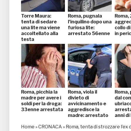
Torre Maura:
Roma, pugnala
Roma, 
tenta di sedare
l’inquilino dopo una
aggred
una lite ma viene
furiosa lite:
collo di
accoltellato alla
arrestato 56enne
in peric
testa
Roma, picchia la
Roma, viola il
Roma, 
madre per avere i
divieto di
dal co
soldi per la droga:
avvicinamento e
ubriaco
33enne arrestata
aggredisce la
arrest
madre: arrestato
anni di
Home
»
CRONACA
»
Roma, tenta di strozzare l’ex 