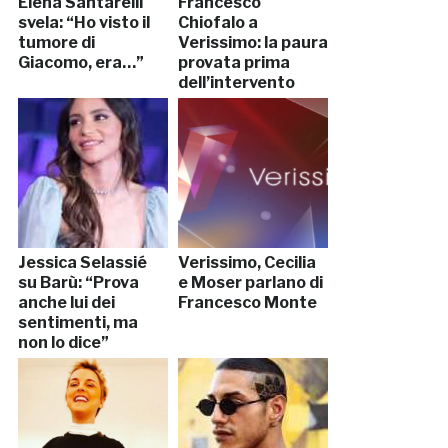
Elena Santarelli
Francesco
svela: “Ho visto il
Chiofalo a
tumore di
Verissimo: la paura
Giacomo, era…”
provata prima
dell’intervento
Jessica Selassié
Verissimo, Cecilia
su Barù: “Prova
e Moser parlano di
anche lui dei
Francesco Monte
sentimenti, ma
non lo dice”