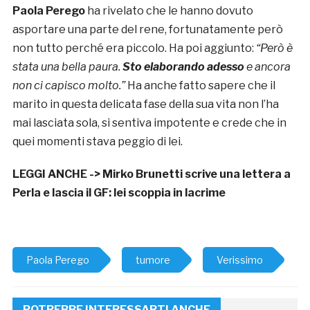
Paola Perego
ha rivelato che le hanno dovuto
asportare una parte del rene, fortunatamente però
non tutto perché era piccolo. Ha poi aggiunto:
“Però è
stata una bella paura.
Sto elaborando adesso
e ancora
non ci capisco molto.”
Ha anche fatto sapere che il
marito in questa delicata fase della sua vita non l’ha
mai lasciata sola, si sentiva impotente e crede che in
quei momenti stava peggio di lei.
LEGGI ANCHE ->
Mirko Brunetti scrive una lettera a
Perla e lascia il GF: lei scoppia in lacrime
Paola Perego
tumore
Verissimo
POTREBBE INTERESSARTI ANCHE