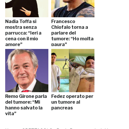
Nadia Toffa si
Francesco
mostra senza
Chiofalo torna a
parrucca: “Ieri a
parlare del
cena con il mio
tumore: “Ho molta
amore”
paura”
Remo Girone parla
Fedez operato per
del tumore: “Mi
un tumore al
hanno salvato la
pancreas
vita”