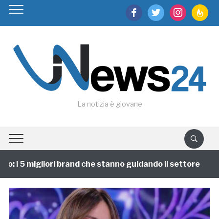
facebook
twitter
instagram
feedburn
La notizia è giovane
 i 5 migliori brand che stanno guidando il settore
1