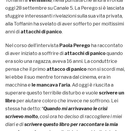
Toffanin a
Verissimo
, nella puntata che andrà in onda
oggi 28 settembre su Canale 5. La Perego si è lasciata
sfuggire interessanti rivelazioni sulla sua vita privata,
alla Toffanin ha svelato di aver sofferto per moltissimi
anni di
attacchi di panico
.
Nel corso dell’intervista
Paola Perego
ha raccontato
di aver iniziato a soffrire di
attacchi di panico
quando
era solo una ragazza, aveva 16 anni. La conduttrice
pensa che il primo
attacco di panico
non si scordi mai,
lei ebbe il suo mentre tornava dal cinema, era in
macchina e
le mancava l’aria
. Ad oggi è riuscita a
superare questo terribile disturbo e vuole
scrivere un
libro
per aiutare coloro che invece ne soffrono. Lei
stessa ha detto:
“
Quando mi arrivavano le crisi
scrivevo molto
, così ora ho deciso di raccogliere i miei
diari e di
scrivere questo libro per raccontare la mia