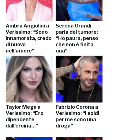
Ambra Angiolini a
Serena Grandi
Verissimo: “Sono
parla del tumore:
innamorata, credo
“Ho paura, penso
di nuovo
che non è finita
nell’amore”
qua”
Taylor Mega a
Fabrizio Corona a
Verissimo: “Ero
Verissimo: “I soldi
dipendente
per me sono una
dall’eroina…”
droga”