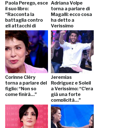
Paola Perego, esce
Adriana Volpe
il suo libro:
torna a parlare di
“Racconta la
Magalli: ecco cosa
battaglia contro
ha detto a
gli attacchi di
Verissimo
panico”
Corinne Cléry
Jeremias
torna a parlare del
Rodriguez e Soleil
figlio: “Non so
a Verissimo: “C’era
come finirà…”
già una forte
complicità…”