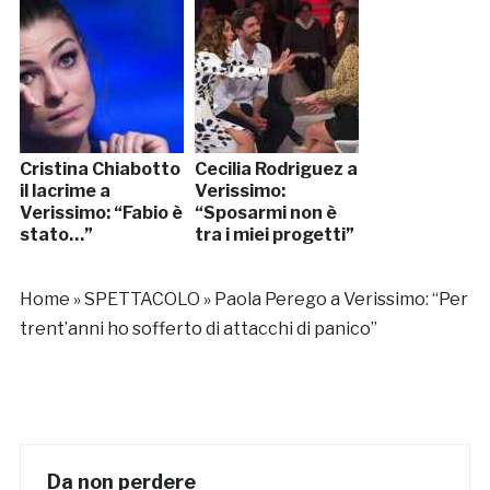
Cristina Chiabotto
Cecilia Rodriguez a
il lacrime a
Verissimo:
Verissimo: “Fabio è
“Sposarmi non è
stato…”
tra i miei progetti”
Home
»
SPETTACOLO
»
Paola Perego a Verissimo: “Per
trent’anni ho sofferto di attacchi di panico”
Da non perdere