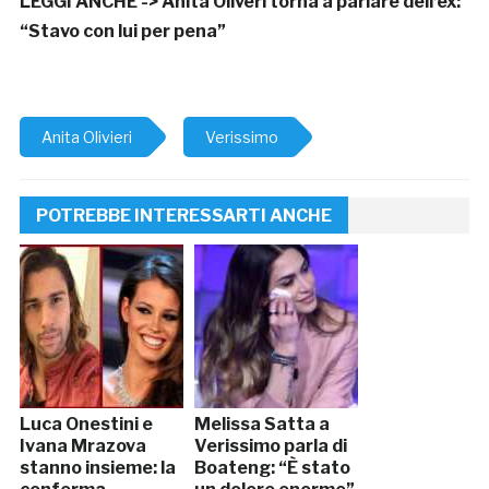
LEGGI ANCHE ->
Anita Oliveri torna a parlare dell’ex:
“Stavo con lui per pena”
Anita Olivieri
Verissimo
POTREBBE INTERESSARTI ANCHE
Luca Onestini e
Melissa Satta a
Ivana Mrazova
Verissimo parla di
stanno insieme: la
Boateng: “È stato