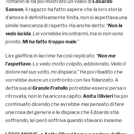
Toffanin le ha poi mostrato un video di
Edoardo
Sanson
, il ragazzo ha fatto sapere che la loro storia
d’amore è definitivamente finita, non si aspettava una
simile mancanza di rispetto. Ha anche detto:
“
Non la
vedo lucida
. Lei vorrebbe incontrarmi, ma io non sono
pronto.
Mi ha fatto troppo male
.”
L’ex gieffina in lacrime ha così replicato:
“
Non me
l’aspettavo
. Lo vedo molto colpito, addolorato. Vedo il
dolore nel suo volto, mi dispiace.”
Ha poi ribadito che
vorrebbe avere un confronto con l’ex fidanzato. A
detta sua al
Grande Fratello
potrebbe essersi persa o
ritrovata, non lo ha ancora capito.
Anita Olivieri
ha poi
continuato dicendo che avrebbe mai pensato di fare
una cosa del genere e le dispiace che Edoardo stia
soffrendo, lei però soffriva quando stavano insieme.