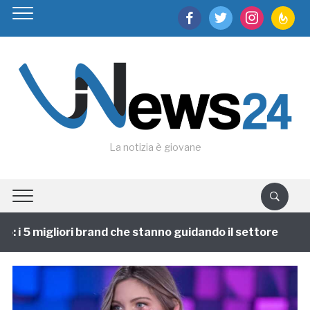
facebook
twitter
instagram
feedburn
La notizia è giovane
 i 5 migliori brand che stanno guidando il settore
1 