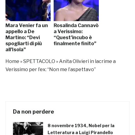
Mara Venier fa un
Rosalinda Cannavò
appello a De
a Verissimo:
Martino: “Devi
“Quest’incubo è
spogliarti di più
finalmente finito”
all’Isola”
Home
»
SPETTACOLO
»
Anita Olivieri in lacrime a
Verissimo per l’ex: “Non me l’aspettavo”
Da non perdere
8 novembre 1934, Nobel per la
Letteratura a Luigi Pirandello