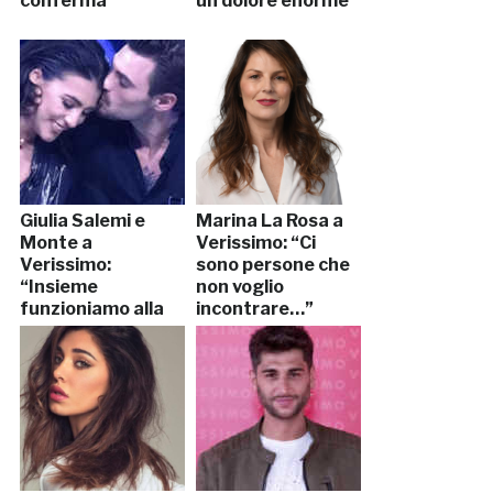
conferma
un dolore enorme”
Giulia Salemi e
Marina La Rosa a
Monte a
Verissimo: “Ci
Verissimo:
sono persone che
“Insieme
non voglio
funzioniamo alla
incontrare…”
grande…”