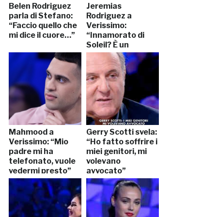
Belen Rodriguez
Jeremias
parla di Stefano:
Rodriguez a
“Faccio quello che
Verissimo:
mi dice il cuore…”
“Innamorato di
Soleil? È un
parolone…”
Mahmood a
Gerry Scotti svela:
Verissimo: “Mio
“Ho fatto soffrire i
padre mi ha
miei genitori, mi
telefonato, vuole
volevano
vedermi presto”
avvocato”