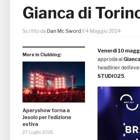
Gianca di Torin
Scritto da
Dan Mc Sword
il
4 Maggio 2024
Venerdì 10 mag
More in Clubbing:
approda al
Gianca
headliner dell’eve
STUDIO25
.
Aperyshow torna a
Jesolo per l’edizione
estiva
27 Luglio 2026