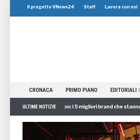
Il progetto VNews24
Staff
Lavora con noi
CRONACA
PRIMO PIANO
EDITORIALI
Viaggi di Gruppo: i 5 migliori brand che stanno guid
ULTIME NOTIZIE