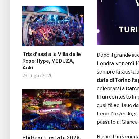
Tris d’assi alla Villa delle
Dopo il grande suc
Rose: Hype, MEDUZA,
Londra, venerdì 1
Aoki
sempre la giusta 
23 Luglio 2026
data di Torino fa
celebrarsi a Barcel
in un contesto imp
qualità ed il suo 
Leon, Neverdogs 
passato al Gianca.
Biglietti in vendi
Phi Beach, estate 2026: