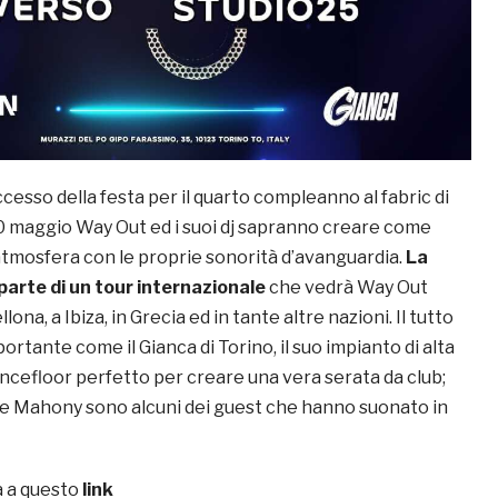
cesso della festa per il quarto compleanno al fabric di
0 maggio Way Out ed i suoi dj sapranno creare come
atmosfera con le proprie sonorità d’avanguardia.
La
 parte di un tour internazionale
che vedrà Way Out
lona, a Ibiza, in Grecia ed in tante altre nazioni. Il tutto
ortante come il Gianca di Torino, il suo impianto di alta
dancefloor perfetto per creare una vera serata da club;
e Mahony sono alcuni dei guest che hanno suonato in
ta a questo
link