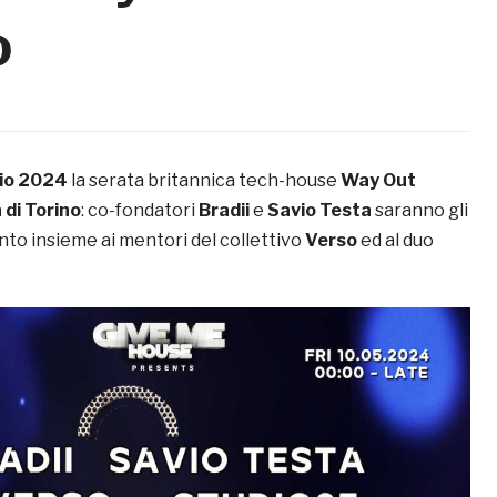
o
gio 2024
la serata britannica tech-house
Way Out
 di Torino
: co-fondatori
Bradii
e
Savio Testa
saranno gli
nto insieme ai mentori del collettivo
Verso
ed al duo