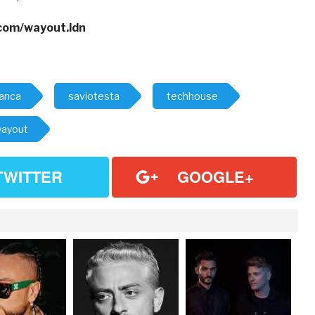
com/wayout.ldn
ianca
saviotesta
techhouse
ayout
TWITTER
GOOGLE+