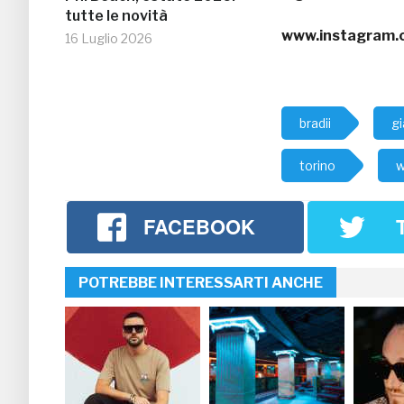
tutte le novità
www.instagram.
16 Luglio 2026
bradii
g
torino
w
FACEBOOK
POTREBBE INTERESSARTI ANCHE