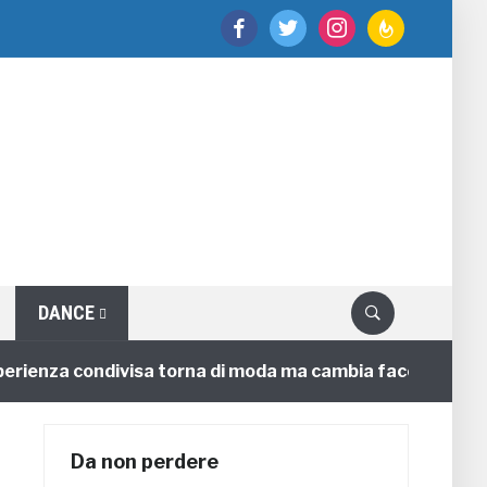
facebook
twitter
instagram
feedburner
DANCE
nza condivisa torna di moda ma cambia faccia
4 anni
Da non perdere