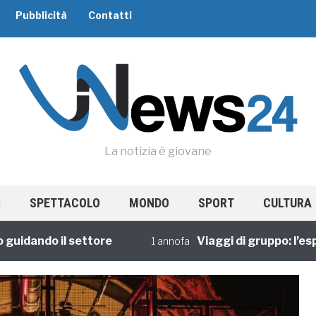
Pubblicità
Contatti
La notizia è giovane
SPETTACOLO
MONDO
SPORT
CULTURA
ando il settore
Viaggi di gruppo: l’esperie
1 annofa