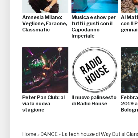
Amnesia Milano:
Musica e show per
Al Mat
Veglione, Faraone,
tutti i gusti con il
con Il 
Classmatic
Capodanno
gennai
Imperiale
Peter Pan Club: al
Il nuovo palinsesto
Febbra
via la nuova
di Radio House
2019 al
stagione
Bolog
Home
»
DANCE
»
La tech house di Way Out al Gian