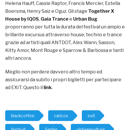
Helena Hauff, Cassie Raptor, Francis Mercier, Estella
Boersma, Henry Saiz e Oguz. Gli stage
Together X
House by IQOS
,
Gaia Trance
e
Urban Bug
proporranno per tutta la durata del festival un ampio e
brillante excursus attraverso house, techno e trance
grazie ad artisti quali ANTDOT, Alex Wann, Sasson,
Kitty Amor, Mont Rouge e Sparrow & Barbossa e tanti
altri ancora.
Meglio non perdere davvero altro tempo ed
assicurarsi da subito i propri biglietti per partecipare
ad EXIT. Questo il
link
.
blackcoffee
carlcox
exit
festival
Serbia
vintageculture