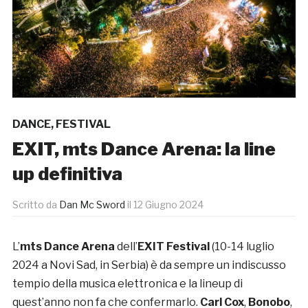
DANCE
,
FESTIVAL
EXIT, mts Dance Arena: la line
up definitiva
Scritto da
Dan Mc Sword
il
12 Giugno 2024
L’
mts Dance Arena
dell’
EXIT Festival
(10-14 luglio
2024 a Novi Sad, in Serbia) è da sempre un indiscusso
tempio della musica elettronica e la lineup di
quest’anno non fa che confermarlo.
Carl Cox
,
Bonobo
,