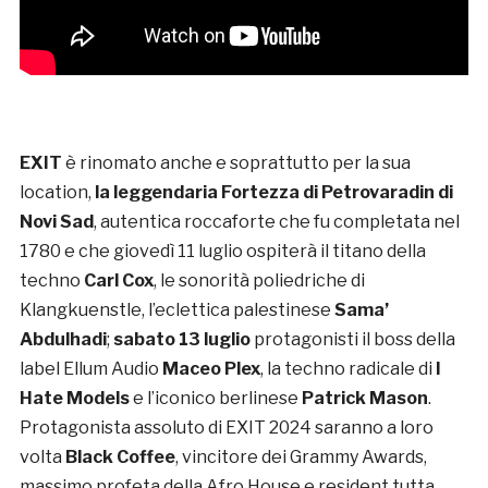
EXIT
è rinomato anche e soprattutto per la sua
location,
la leggendaria Fortezza di Petrovaradin di
Novi Sad
, autentica roccaforte che fu completata nel
1780 e che giovedì 11 luglio ospiterà il titano della
techno
Carl Cox
, le sonorità poliedriche di
Klangkuenstle, l’eclettica palestinese
Sama’
Abdulhadi
;
sabato 13 luglio
protagonisti il boss della
label Ellum Audio
Maceo Plex
, la techno radicale di
I
Hate Models
e l’iconico berlinese
Patrick Mason
.
Protagonista assoluto di EXIT 2024 saranno a loro
volta
Black Coffee
, vincitore dei Grammy Awards,
massimo profeta della Afro House e resident tutta