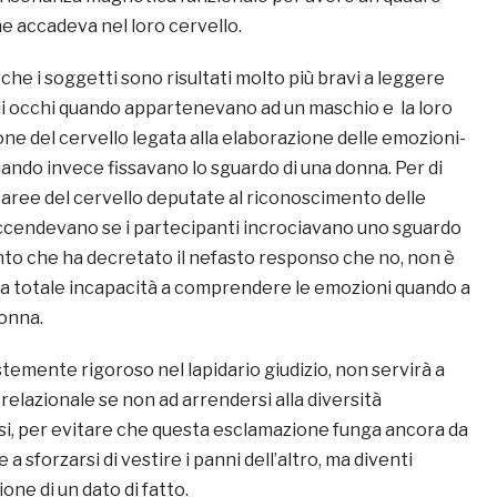
e accadeva nel loro cervello.
o che i soggetti sono risultati molto più bravi a leggere
li occhi quando appartenevano ad un maschio e la loro
ione del cervello legata alla elaborazione delle emozioni-
quando invece fissavano lo sguardo di una donna. Per di
e aree del cervello deputate al riconoscimento delle
ccendevano se i partecipanti incrociavano uno sguardo
to che ha decretato il nefasto responso che no, non è
ma totale incapacità a comprendere le emozioni quando a
donna.
stemente rigoroso nel lapidario giudizio, non servirà a
a relazionale se non ad arrendersi alla diversità
si, per evitare che questa esclamazione funga ancora da
a sforzarsi di vestire i panni dell’altro, ma diventi
one di un dato di fatto.