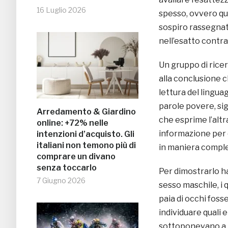
16 Luglio 2026
spesso, ovvero qu
sospiro rassegnato
nell’esatto contra
Un gruppo di ricer
alla conclusione c
lettura del linguag
parole povere, sig
Arredamento & Giardino
che esprime l’altra
online: +72% nelle
informazione per c
intenzioni d’acquisto. Gli
italiani non temono più di
in maniera compl
comprare un divano
senza toccarlo
Per dimostrarlo h
7 Giugno 2026
sesso maschile, i 
paia di occhi foss
individuare quali 
sottoponevano a 