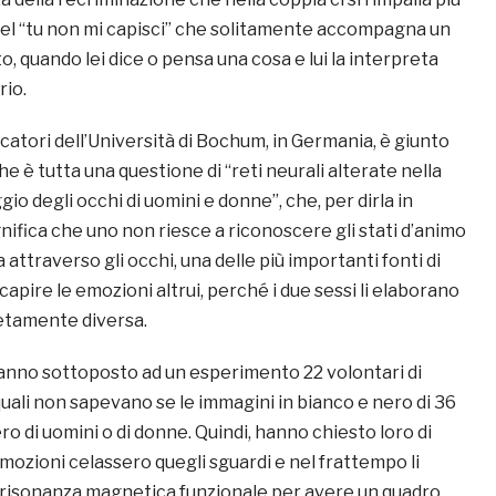
el “tu non mi capisci” che solitamente accompagna un
, quando lei dice o pensa una cosa e lui la interpreta
rio.
catori dell’Università
di Bochum, in Germania, è giunto
he è tutta una questione di “reti neurali alterate nella
gio degli occhi di uomini e donne”, che, per dirla in
nifica che uno non riesce a riconoscere gli stati d’animo
 attraverso gli occhi, una delle più importanti fonti di
apire le emozioni altrui, perché i due sessi li elaborano
etamente diversa.
anno sottoposto ad un esperimento 22 volontari di
quali non sapevano se le immagini in bianco e nero di 36
ero di uomini o di donne. Quindi, hanno chiesto loro di
emozioni celassero quegli sguardi e nel frattempo li
risonanza magnetica funzionale per avere un quadro