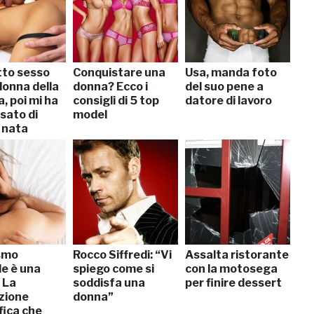
tto sesso
Conquistare una
Usa, manda foto
donna della
donna? Ecco i
del suo pene a
a, poi mi ha
consigli di 5 top
datore di lavoro
sato di
model
 nata
smo
Rocco Siffredi: “Vi
Assalta ristorante
le è una
spiego come si
con la motosega
 La
soddisfa una
per finire dessert
zione
donna”
fica che