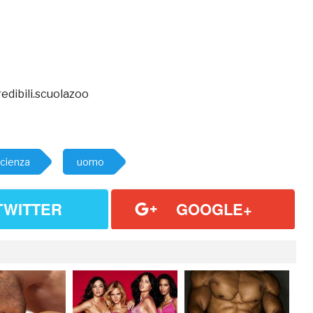
edibili.scuolazoo
cienza
uomo
TWITTER
GOOGLE+