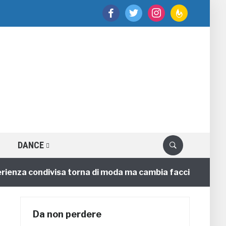
facebook
twitter
instagram
feedburner
DANCE
nza condivisa torna di moda ma cambia faccia
4 annif
Da non perdere