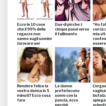
Ecco le 10 cose
Due di picche: i
“Ho fa
che il 99% delle
cinque passi verso
con la 
ragazze non
il fallimento
mia vit
sanno sugli uomini
confes
(provare per
essere
credere)
uomo”
Rendere felice la
Le donne
L’orga
vostra donna in 5
preferiscono
vagina
minuti? Ecco cosa
uomo con la
bufala.
fare
pancia, ecco
spiega
perché
scienti