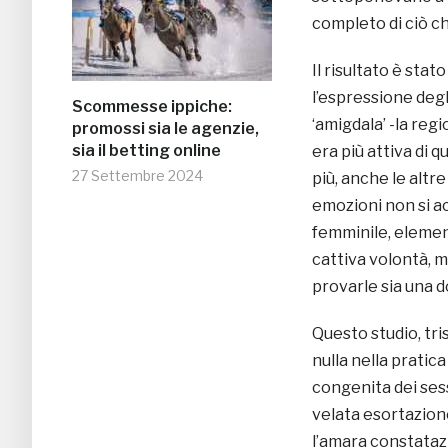
completo di ciò ch
Il risultato è stat
l’espressione deg
Scommesse ippiche:
‘amigdala’ -la reg
promossi sia le agenzie,
sia il betting online
era più attiva di 
27 Settembre 2024
più, anche le altr
emozioni non si a
femminile, elemen
cattiva volontà, 
provarle sia una 
Questo studio, tri
nulla nella pratic
congenita dei ses
velata esortazione 
l’amara constatazi