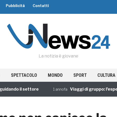
Pubblicità
Contatti
La notizia è giovane
SPETTACOLO
MONDO
SPORT
CULTURA
ndo il settore
Viaggi di gruppo: l’esperie
1 annofa