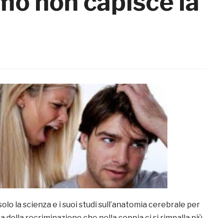
uomo non capisce la
olo la scienza e i suoi studi sull’anatomia cerebrale per
za della recriminazione che nella coppia ci si rimpalla più