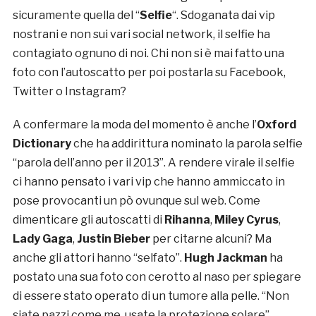
sicuramente quella del “
Selfie
“. Sdoganata dai vip
nostrani e non sui vari social network, il selfie ha
contagiato ognuno di noi. Chi non si è mai fatto una
foto con l’autoscatto per poi postarla su Facebook,
Twitter o Instagram?
A confermare la moda del momento è anche l’
Oxford
Dictionary
che ha addirittura nominato la parola selfie
“parola dell’anno per il 2013”. A rendere virale il selfie
ci hanno pensato i vari vip che hanno ammiccato in
pose provocanti un pò ovunque sul web. Come
dimenticare gli autoscatti di
Rihanna
,
Miley Cyrus
,
Lady
Gaga
,
Justin Bieber
per citarne alcuni? Ma
anche gli attori hanno “selfato”.
Hugh Jackman
ha
postato una sua foto con cerotto al naso per spiegare
di essere stato operato di un tumore alla pelle. “Non
siate pazzi come me, usate la protezione solare”,