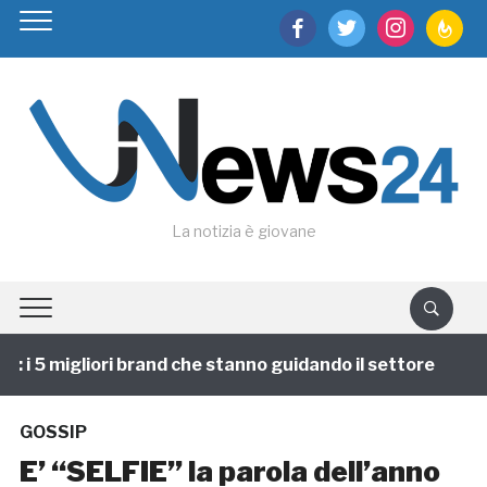
facebook
twitter
instagram
feedburn
La notizia è giovane
i 5 migliori brand che stanno guidando il settore
1 a
GOSSIP
E’ “SELFIE” la parola dell’anno