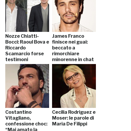
Nozze Chiatti-
James Franco
Bocci: Raoul Bova e
finisce nei guai:
Riccardo
beccato a
Scamarcio forse
rimorchiare
testimoni
minorenne in chat
Costantino
Cecilia Rodriguez e
Vitagliano,
Moser: le parole di
confessione choc:
Maria De Filippi
“Mai amato la