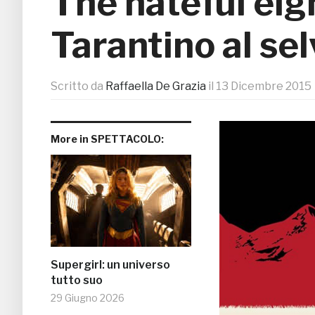
The hateful eight
Tarantino al se
Scritto da
Raffaella De Grazia
il
13 Dicembre 2015
More in SPETTACOLO:
Supergirl: un universo
tutto suo
29 Giugno 2026