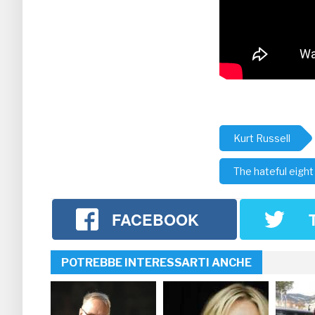
Kurt Russell
The hateful eight
FACEBOOK
POTREBBE INTERESSARTI ANCHE