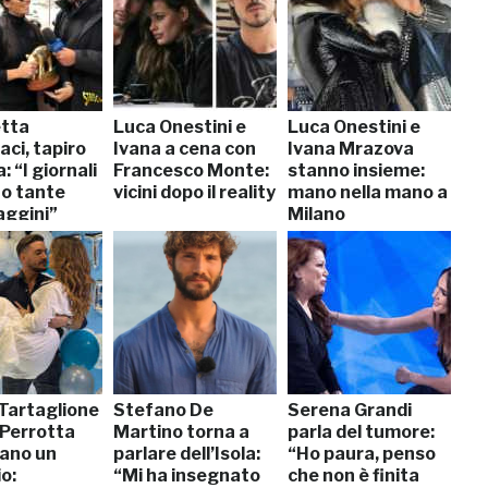
etta
Luca Onestini e
Luca Onestini e
ci, tapiro
Ivana a cena con
Ivana Mrazova
: “I giornali
Francesco Monte:
stanno insieme:
no tante
vicini dopo il reality
mano nella mano a
aggini”
Milano
 Tartaglione
Stefano De
Serena Grandi
 Perrotta
Martino torna a
parla del tumore:
ano un
parlare dell’Isola:
“Ho paura, penso
o:
“Mi ha insegnato
che non è finita