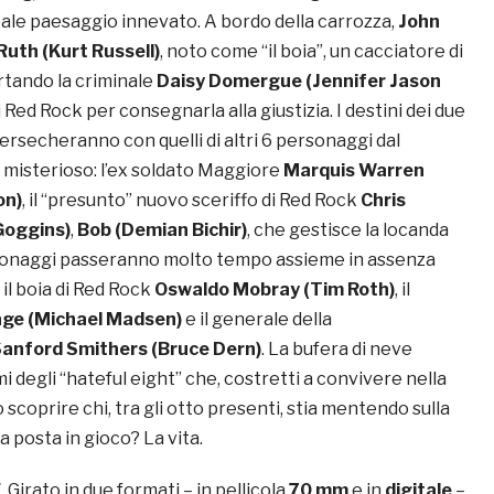
ale paesaggio innevato. A bordo della carrozza,
John
uth (Kurt Russell)
, noto come “il boia”, un cacciatore di
rtando la criminale
Daisy Domergue (Jennifer Jason
i Red Rock per consegnarla alla giustizia. I destini dei due
tersecheranno con quelli di altri 6 personaggi dal
 misterioso: l’ex soldato Maggiore
Marquis Warren
on)
, il “presunto” nuovo sceriffo di Red Rock
Chris
Goggins)
,
Bob (Demian Bichir)
, che gestisce la locanda
rsonaggi passeranno molto tempo assieme in assenza
 il boia di Red Rock
Oswaldo Mobray (Tim Roth)
, il
age (Michael Madsen)
e il generale della
anford Smithers (Bruce Dern)
. La bufera di neve
mi degli “hateful eight” che, costretti a convivere nella
scoprire chi, tra gli otto presenti, stia mentendo sulla
a posta in gioco? La vita.
E
. Girato in due formati – in pellicola
70 mm
e in
digitale
–