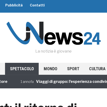
Pubblicità
Contatti
La notizia è giovane
SPETTACOLO
MONDO
SPORT
CULTURA
Viaggi di gruppo: l’esperienza condivisa t
1 annofa