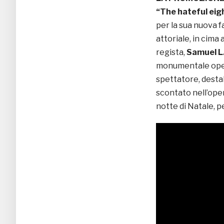
“The hateful eig
per la sua nuova f
attoriale, in cima
regista,
Samuel L
monumentale opera
spettatore, desta
scontato nell’oper
notte di Natale, p