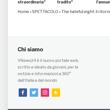
straordinaria”
tradito”
l’annu
Home
»
SPETTACOLO
»
The hateful eight: il ritor
Chi siamo
VNews24 è il nuovo portale web,
scritto e ideato da giovani, per le
notizie e informazioni a 360°
dall’Italia e dal mondo
facebook
twitter
instagram
feedburner