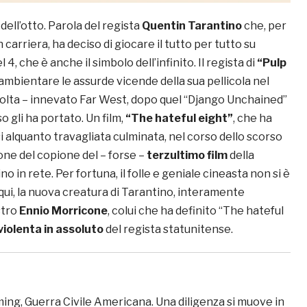
 dell’otto. Parola del regista
Quentin Tarantino
che, per
in carriera, ha deciso di giocare il tutto per tutto su
 4, che è anche il simbolo dell’infinito. Il regista di
“Pulp
ambientare le assurde vicende della sua pellicola nel
volta – innevato Far West, dopo quel “Django Unchained”
 gli ha portato. Un film,
“The hateful eight”
, che ha
 alquanto travagliata culminata, nel corso dello scorso
ione del copione del – forse –
terzultimo film
della
no in rete. Per fortuna, il folle e geniale cineasta non si è
qui, la nuova creatura di Tarantino, interamente
stro
Ennio Morricone
, colui che ha definito “The hateful
violenta in assoluto
del regista statunitense.
ing, Guerra Civile Americana. Una diligenza si muove in