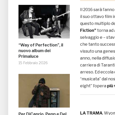
Il 2016 sarà l’anno
il suo ottavo film 
questo multiplo del
Fiction”
torna ad 
selvaggio e – sta
che tanto successo
“Way of Perfection”, il
nuovo album dei
vissuto una genesi
Primaluce
anno, nella diffus
15 Febbraio 2026
carriera di Taranti
arreso. Ed eccola 
“musicata” dal no
eight” l’opera
più 
LA TRAMA
. Wyom
Per DiCaprio, Penn e Del