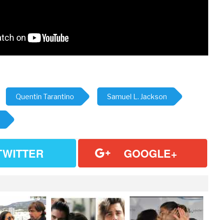
Quentin Tarantino
Samuel L. Jackson
TWITTER
GOOGLE+