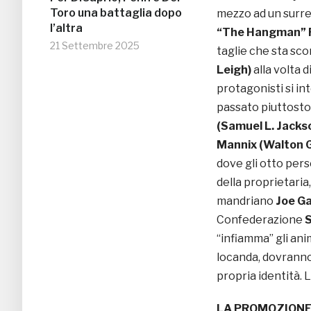
Toro una battaglia dopo
mezzo ad un surre
l’altra
“The Hangman” R
21 Settembre 2025
taglie che sta sco
Leigh)
alla volta d
protagonisti si in
passato piuttosto
(Samuel L. Jacks
Mannix (Walton 
dove gli otto pe
della proprietaria,
mandriano
Joe G
Confederazione
S
“infiamma” gli ani
locanda, dovranno 
propria identità. L
LA PROMOZION