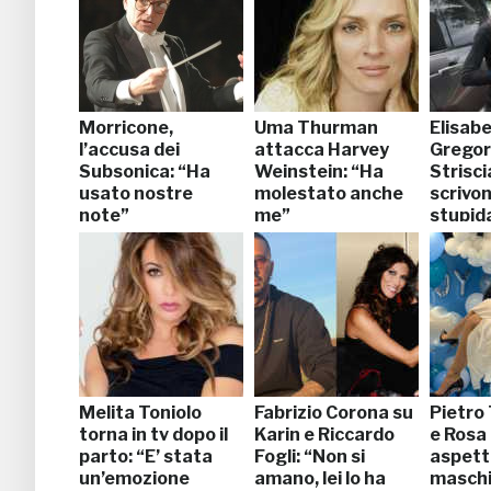
Morricone,
Uma Thurman
Elisab
l’accusa dei
attacca Harvey
Gregora
Subsonica: “Ha
Weinstein: “Ha
Striscia
usato nostre
molestato anche
scrivo
note”
me”
stupid
Melita Toniolo
Fabrizio Corona su
Pietro
torna in tv dopo il
Karin e Riccardo
e Rosa
parto: “E’ stata
Fogli: “Non si
aspett
un’emozione
amano, lei lo ha
maschi