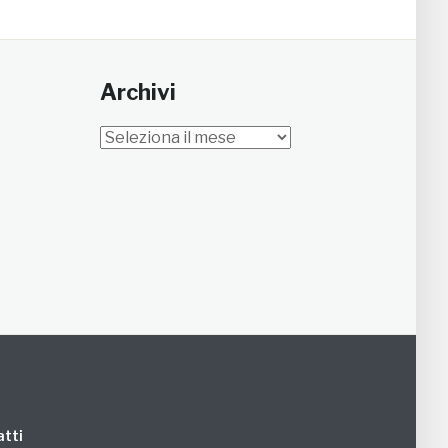
Archivi
Archivi
tti