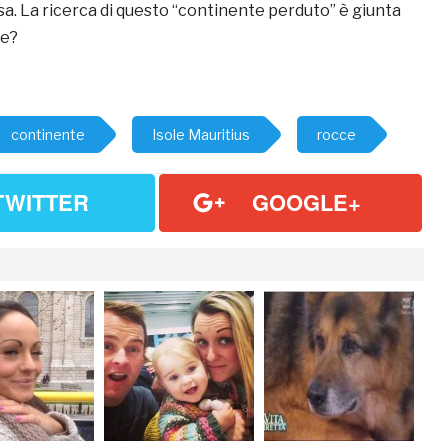
sa. La ricerca di questo “continente perduto” è giunta
ne?
continente
Isole Mauritius
rocce
TWITTER
GOOGLE+