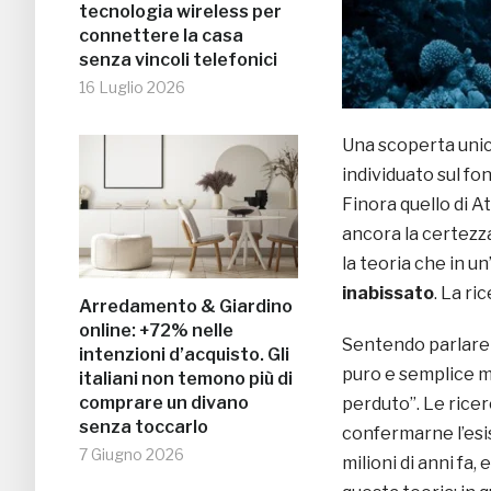
tecnologia wireless per
connettere la casa
senza vincoli telefonici
16 Luglio 2026
Una scoperta unica
individuato sul f
Finora quello di A
ancora la certezz
la teoria che in u
inabissato
. La ri
Arredamento & Giardino
online: +72% nelle
Sentendo parlare d
intenzioni d’acquisto. Gli
puro e semplice m
italiani non temono più di
comprare un divano
perduto”. Le rice
senza toccarlo
confermarne l’esi
7 Giugno 2026
milioni di anni f