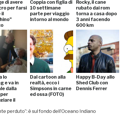
ge di avere
Coppia con figlia di
Rocky, il cane
ro per farsi
10 settimane
rubato dai rom
il
parte per viaggio
torna a casa dopo
chino”
intorno al mondo
3 anni facendo
co
600 km
 lo
Dal cartoon alla
Happy B-Day allo
g e va in
realtà, ecco i
Shed Club con
le dalla
Simpsons in carne
Dennis Ferrer
 per
ed ossa (FOTO)
iare il
mo
ente perduto”: è sul fondo dell’Oceano Indiano
rsario