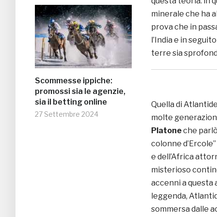
questa teoria: in 
minerale che ha al
prova che in pass
l’India e in seguit
terre sia sprofon
Scommesse ippiche:
promossi sia le agenzie,
sia il betting online
Quella di Atlanti
27 Settembre 2024
molte generazioni 
Platone
che parlò 
colonne d’Ercole”
e dell’Africa attor
misterioso contine
accenni a questa a
leggenda, Atlantid
sommersa dalle a