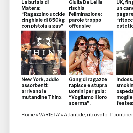
La bufala di
Giulia De Lellis
UK, fin
Matera:
rischia
un canc
“Ragazzino uccide
l’eliminazione:
pagare 
cinghiale di 850kg
parole troppo
“ritoc
con pistola a gas”
offensive
esteti
New York, addio
Gang di ragazze
Indossa
assorbenti:
rapisce e stupra
smokin
arrivano le
uomini per gola:
ospeda
mutandine Thinx
“Vogliamo il loro
moglie
sperma”.
festegg
Arrestate
57esi
Home
»
VARIETA'
»
Atlantide, ritrovato il “contin
annive