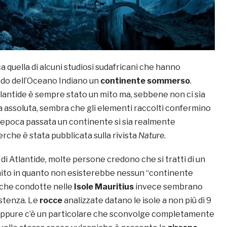
 quella di alcuni studiosi sudafricani che hanno
ondo dell’Oceano Indiano un
continente sommerso
.
tlantide è sempre stato un mito ma, sebbene non ci sia
a assoluta, sembra che gli elementi raccolti confermino
n’epoca passata un continente si sia realmente
cerche è stata pubblicata sulla rivista
Nature
.
i Atlantide, molte persone credono che si tratti di un
ito in quanto non esisterebbe nessun “continente
rche condotte nelle
Isole Mauritius
invece sembrano
stenza. Le
rocce
analizzate datano le isole a non più di 9
a, eppure c’è un particolare che sconvolge completamente