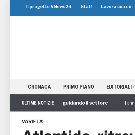
Il progetto VNews24
Staff
Lavora con noi
CRONACA
PRIMO PIANO
EDITORIALI
iori brand che stanno guidando il settore
ULTIME NOTIZIE
V
1 annofa
VARIETA'