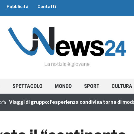
Pubblicità
Contatti
La notizia è giovane
SPETTACOLO
MONDO
SPORT
CULTURA
iaggi di gruppo: l’esperienza condivisa torna di moda ma