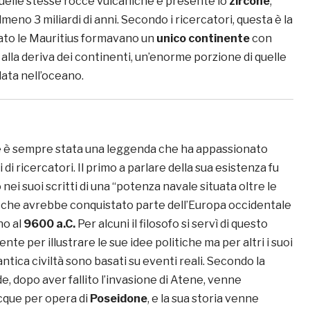
quelle stesse rocce vulcaniche è presente lo
zircone
,
meno 3 miliardi di anni. Secondo i ricercatori, questa è la
ato le Mauritius formavano un
unico continente
con
o alla deriva dei continenti, un’enorme porzione di quelle
data nell’oceano.
de è sempre stata una leggenda che ha appassionato
di ricercatori. Il primo a parlare della sua esistenza fu
nei suoi scritti di una “potenza navale situata oltre le
 che avrebbe conquistato parte dell’Europa occidentale
no al
9600 a.C.
Per alcuni il filosofo si servì di questo
nte per illustrare le sue idee politiche ma per altri i suoi
ntica civiltà sono basati su eventi reali. Secondo la
e, dopo aver fallito l’invasione di Atene, venne
cque per opera di
Poseidone
, e la sua storia venne