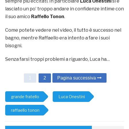
sempre più eccitati. In particolare
Luca Onestini
si è
lasciato un po’ troppo andare in confidenze intime con
il suo amico
Raffello Tonon
.
Come potete vedere nel video, il tutto è successo nel
bagno, mentre Raffaello era intento a fare i suoi
bisogni.
Senza farsi troppi problemi a riguardo, Luca ha…
1
2
Pagina successiva
grande fratello
Luca Onestini
raffaello tonon