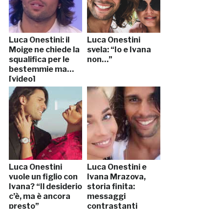
Luca Onestini: il
Luca Onestini
Moige ne chiede la
svela: “Io e Ivana
squalifica per le
non…”
bestemmie ma…
[video]
Luca Onestini
Luca Onestini e
vuole un figlio con
Ivana Mrazova,
Ivana? “Il desiderio
storia finita:
c’è, ma è ancora
messaggi
presto”
contrastanti