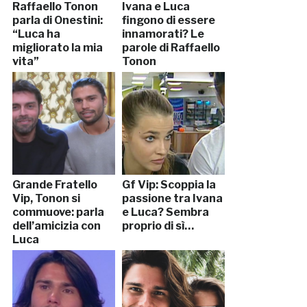
Raffaello Tonon
Ivana e Luca
parla di Onestini:
fingono di essere
“Luca ha
innamorati? Le
migliorato la mia
parole di Raffaello
vita”
Tonon
Grande Fratello
Gf Vip: Scoppia la
Vip, Tonon si
passione tra Ivana
commuove: parla
e Luca? Sembra
dell’amicizia con
proprio di sì…
Luca