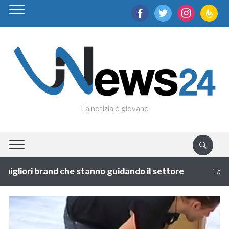
facebook
twitter
instagram
feedburn
La notizia è giovane
igliori brand che stanno guidando il settore
1 annofa