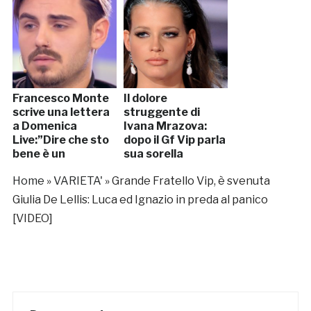
Francesco Monte
Il dolore
scrive una lettera
struggente di
a Domenica
Ivana Mrazova:
Live:”Dire che sto
dopo il Gf Vip parla
bene è un
sua sorella
parolone”
Teresa…
Home
»
VARIETA'
»
Grande Fratello Vip, è svenuta
Giulia De Lellis: Luca ed Ignazio in preda al panico
[VIDEO]