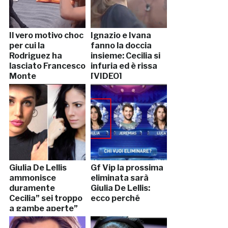
Il vero motivo choc
Ignazio e Ivana
per cui la
fanno la doccia
Rodriguez ha
insieme: Cecilia si
lasciato Francesco
infuria ed è rissa
Monte
[VIDEO]
Giulia De Lellis
Gf Vip la prossima
ammonisce
eliminata sarà
duramente
Giulia De Lellis:
Cecilia” sei troppo
ecco perché
a gambe aperte”