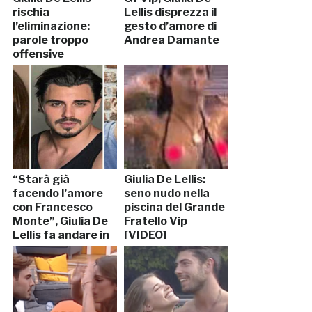
rischia
Lellis disprezza il
l’eliminazione:
gesto d’amore di
parole troppo
Andrea Damante
offensive
“Starà già
Giulia De Lellis:
facendo l’amore
seno nudo nella
con Francesco
piscina del Grande
Monte”, Giulia De
Fratello Vip
Lellis fa andare in
[VIDEO]
crisi Ignazio