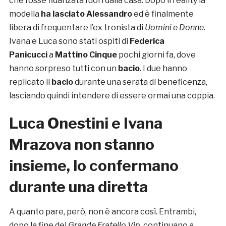
che fosse fidanzata fuori dalla casa. Dopo il reality la
modella
ha lasciato Alessandro
ed è finalmente
libera di frequentare l’ex tronista di
Uomini e Donne
.
Ivana e Luca sono stati ospiti di
Federica
Panicucci
a
Mattino Cinque
pochi giorni fa, dove
hanno sorpreso tutti con un
bacio
. I due hanno
replicato il
bacio
durante una serata di beneficenza,
lasciando quindi intendere di essere ormai una coppia.
Luca Onestini e Ivana
Mrazova non stanno
insieme, lo confermano
durante una diretta
A quanto pare, però, non è ancora così. Entrambi,
dopo la fine del
Grande Fratello Vip
, continuano a