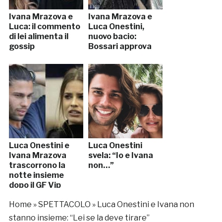
Ivana Mrazova e
Ivana Mrazova e
Luca: il commento
Luca Onestini,
di lei alimenta il
nuovo bacio:
gossip
Bossari approva
Luca Onestini e
Luca Onestini
Ivana Mrazova
svela: “Io e Ivana
trascorrono la
non…”
notte insieme
dopo il GF Vip
Home
»
SPETTACOLO
»
Luca Onestini e Ivana non
stanno insieme: “Lei se la deve tirare”