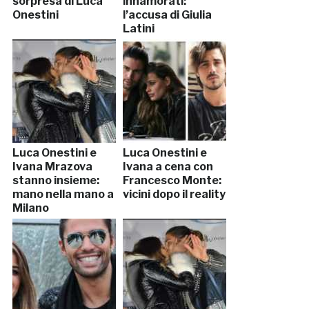
sorpresa di Luca
innamorati:
Onestini
l’accusa di Giulia
Latini
Luca Onestini e
Luca Onestini e
Ivana Mrazova
Ivana a cena con
stanno insieme:
Francesco Monte:
mano nella mano a
vicini dopo il reality
Milano