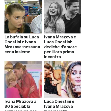
La bufala su Luca
Ivana Mrazova e
Onestini e Ivana
Luca Onestini:
Mrazova: nessuna
dediche d’amore
cena insieme
per il loro primo
incontro
Ivana Mrazova a
Luca Onestini e
90 Special: la
Ivana Mrazova