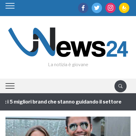
facebook
twitter
instagram
feedburn
La notizia è giovane
 i 5 migliori brand che stanno guidando il settore
1 