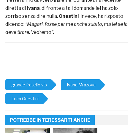
metteranno davvero insieme. Durante una recente
diretta di
Ivana
, di fronte a tali domande lei ha solo
sorriso senza dire nulla.
Onestini
, invece, ha risposto
dicendo:
“Magari, fosse per me anche subito, ma lei se la
deve tirare. Vedremo”.
grande fratello vip
Ivana Mrazova
Luca Onestini
POTREBBE INTERESSARTI ANCHE