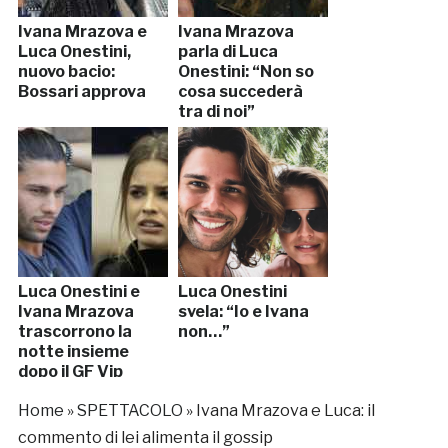
Ivana Mrazova e
Ivana Mrazova
Luca Onestini,
parla di Luca
nuovo bacio:
Onestini: “Non so
Bossari approva
cosa succederà
tra di noi”
Luca Onestini e
Luca Onestini
Ivana Mrazova
svela: “Io e Ivana
trascorrono la
non…”
notte insieme
dopo il GF Vip
Home
»
SPETTACOLO
»
Ivana Mrazova e Luca: il
commento di lei alimenta il gossip