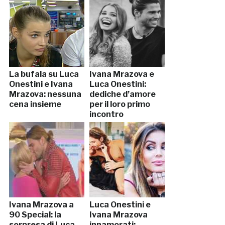
La bufala su Luca
Ivana Mrazova e
Onestini e Ivana
Luca Onestini:
Mrazova: nessuna
dediche d’amore
cena insieme
per il loro primo
incontro
Ivana Mrazova a
Luca Onestini e
90 Special: la
Ivana Mrazova
sorpresa di Luca
innamorati: