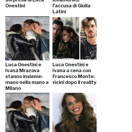
Onestini
l’accusa di Giulia
Latini
Luca Onestini e
Luca Onestini e
Ivana Mrazova
Ivana a cena con
stanno insieme:
Francesco Monte:
mano nella mano a
vicini dopo il reality
Milano