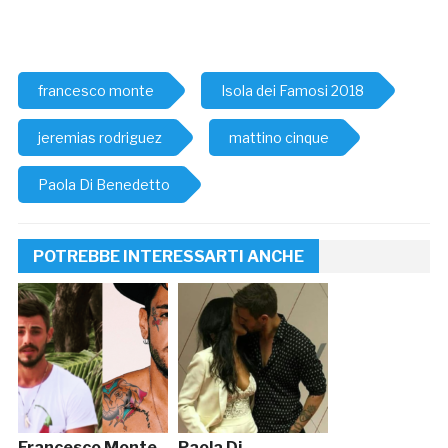
francesco monte
Isola dei Famosi 2018
jeremias rodriguez
mattino cinque
Paola Di Benedetto
POTREBBE INTERESSARTI ANCHE
Francesco Monte
Paola Di