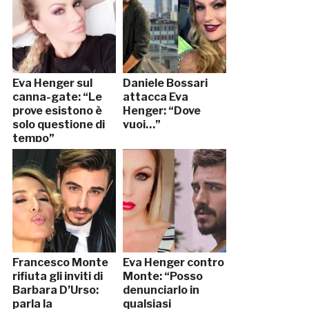
Eva Henger sul
Daniele Bossari
canna-gate: “Le
attacca Eva
prove esistono è
Henger: “Dove
solo questione di
vuoi…”
tempo”
Francesco Monte
Eva Henger contro
rifiuta gli inviti di
Monte: “Posso
Barbara D’Urso:
denunciarlo in
parla la
qualsiasi