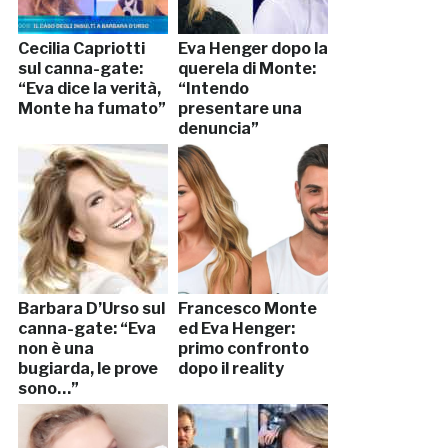
Cecilia Capriotti
Eva Henger dopo la
sul canna-gate:
querela di Monte:
“Eva dice la verità,
“Intendo
Monte ha fumato”
presentare una
denuncia”
Barbara D’Urso sul
Francesco Monte
canna-gate: “Eva
ed Eva Henger:
non è una
primo confronto
bugiarda, le prove
dopo il reality
sono…”