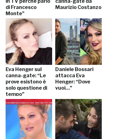
in TV perché parlo
canna-gate da
di Francesco
Maurizio Costanzo
Monte”
Eva Henger sul
Daniele Bossari
canna-gate: “Le
attacca Eva
prove esistono è
Henger: “Dove
solo questione di
vuoi…”
tempo”