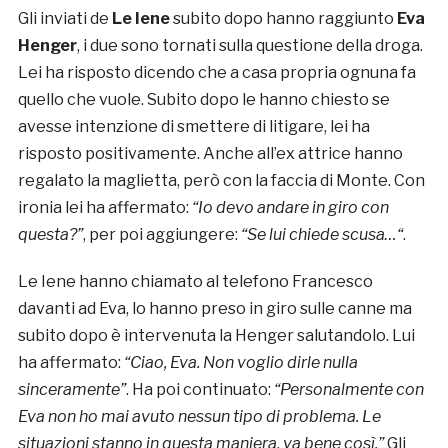
Gli inviati de
Le Iene
subito dopo hanno raggiunto
Eva
Henger
, i due sono tornati sulla questione della droga.
Lei ha risposto dicendo che a casa propria ognuna fa
quello che vuole. Subito dopo le hanno chiesto se
avesse intenzione di smettere di litigare, lei ha
risposto positivamente. Anche all’ex attrice hanno
regalato la maglietta, però con la faccia di Monte. Con
ironia lei ha affermato:
“Io devo andare in giro con
questa?”
, per poi aggiungere:
“Se lui chiede scusa…“
.
Le Iene hanno chiamato al telefono Francesco
davanti ad Eva, lo hanno preso in giro sulle canne ma
subito dopo è intervenuta la Henger salutandolo. Lui
ha affermato:
“Ciao, Eva. Non voglio dirle nulla
sinceramente”
. Ha poi continuato:
“Personalmente con
Eva non ho mai avuto nessun tipo di problema. Le
situazioni stanno in questa maniera, va bene così.”
Gli