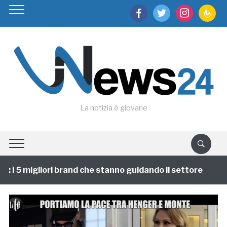
facebook
twitter
instagram
feedburn
La notizia è giovane
i 5 migliori brand che stanno guidando il settore
1 a