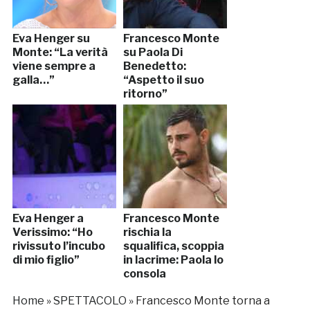
Eva Henger su
Francesco Monte
Monte: “La verità
su Paola Di
viene sempre a
Benedetto:
galla…”
“Aspetto il suo
ritorno”
Eva Henger a
Francesco Monte
Verissimo: “Ho
rischia la
rivissuto l’incubo
squalifica, scoppia
di mio figlio”
in lacrime: Paola lo
consola
Home
»
SPETTACOLO
»
Francesco Monte torna a