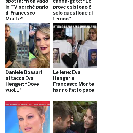
sbotta: “Non vado
canna-gate: “Le
in TV perché parlo
prove esistono è
di Francesco
solo questione di
Monte”
tempo”
Daniele Bossari
Le Iene: Eva
attacca Eva
Henger e
Henger: “Dove
Francesco Monte
vuoi…”
hanno fatto pace