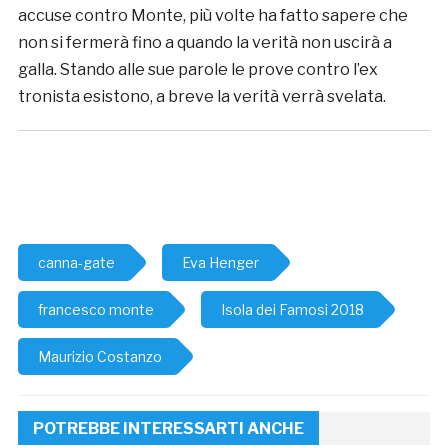
accuse contro Monte, più volte ha fatto sapere che
non si fermerà fino a quando la verità non uscirà a
galla. Stando alle sue parole le prove contro l’ex
tronista esistono, a breve la verità verrà svelata.
canna-gate
Eva Henger
francesco monte
Isola dei Famosi 2018
Maurizio Costanzo
POTREBBE INTERESSARTI ANCHE