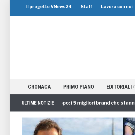
Il progetto VNews24
Staff
Lavora con noi
CRONACA
PRIMO PIANO
EDITORIALI
Viaggi di Gruppo: i 5 migliori brand che stanno guid
ULTIME NOTIZIE