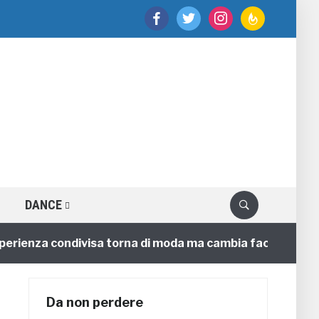
facebook
twitter
instagram
feedburner
DANCE
nza condivisa torna di moda ma cambia faccia
4 anni
Da non perdere