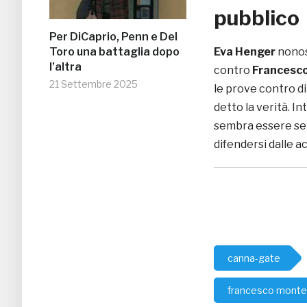
pubblico
Per DiCaprio, Penn e Del
Toro una battaglia dopo
Eva Henger
nonost
l’altra
contro
Francesc
21 Settembre 2025
le prove contro di
detto la verità. I
sembra essere sem
difendersi dalle a
canna-gate
francesco monte