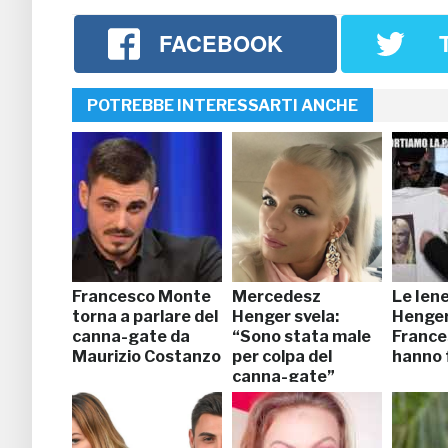
FACEBOOK
POTREBBE INTERESSARTI ANCHE
Francesco Monte
Mercedesz
Le Iene
torna a parlare del
Henger svela:
Henger
canna-gate da
“Sono stata male
France
Maurizio Costanzo
per colpa del
hanno 
canna-gate”