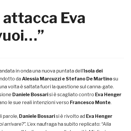
 attacca Eva
vuoi…”
 andata in onda una nuova puntata dell’
Isola dei
ondotto da
Alessia Marcuzzi e Stefano De Martino
su
na volta è saltata fuori la questione sul canna-gate.
ssione
Daniele Bossari
si è scagliato contro
Eva Henger
ano le sue reali intenzioni verso
Francesco Monte
.
di parole,
Daniele Bossari
si è rivolto ad
Eva Henger
i arrivare?”.
L’ex naufraga ha subito replicato:
“Alla