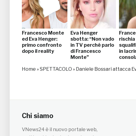
Francesco Monte
Eva Henger
France
ed Eva Henger:
sbotta: “Non vado
rischia 
primo confronto
in TV perché parlo
squalif
dopo il reality
di Francesco
in lacr
Monte”
consol
Home
»
SPETTACOLO
»
Daniele Bossari attacca E
Chi siamo
VNews24 è il nuovo portale web,