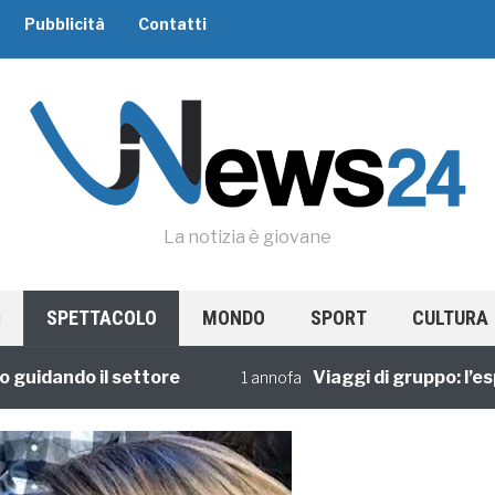
Pubblicità
Contatti
La notizia è giovane
SPETTACOLO
MONDO
SPORT
CULTURA
ando il settore
Viaggi di gruppo: l’esperie
1 annofa