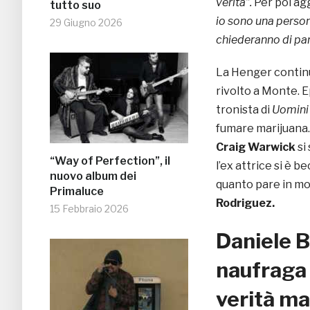
verità”.
Per poi ag
tutto suo
io sono una persona
29 Giugno 2026
chiederanno di parl
La Henger continu
rivolto a Monte. E
tronista di
Uomini
fumare marijuana. 
Craig Warwick
si
“Way of Perfection”, il
l’ex attrice si è 
nuovo album dei
quanto pare in mol
Primaluce
Rodriguez.
15 Febbraio 2026
Daniele B
naufraga 
verità ma