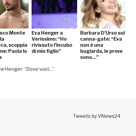
sco Monte
Eva Henger a
Barbara D’Urso sul
la
Verissimo: “Ho
canna-gate: “Eva
ica, scoppia
rivissuto l’incubo
non è una
ime: Paola lo
di mio figlio”
bugiarda, le prove
a
sono…”
va Henger: “Dove vuoi…”
Tweets by VNews24