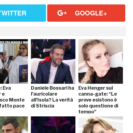
TWITTER
GOOGLE+
: Eva
Daniele Bossari ha
Eva Henger sul
 e
l’auricolare
canna-gate: “Le
sco Monte
all’Isola? La verità
prove esistono è
fatto pace
di Striscia
solo questione di
tempo”