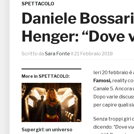
SPETTACOLO
Daniele Bossari
Henger: “Dove 
Scritto da
Sara Fonte
il
21 Febbraio 2018
Ieri 20 febbraio è
More in SPETTACOLO:
Famosi,
reality c
Canale 5. Ancora u
Dopo varie discu
per capire quali si
Senza troppi giri 
dicendo:
“Dove vuo
Supergirl: un universo