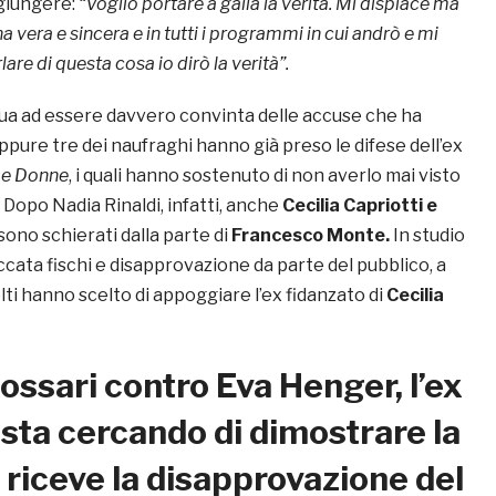
giungere:
“Voglio portare a galla la verità. Mi dispiace ma
 vera e sincera e in tutti i programmi in cui andrò e mi
are di questa cosa io dirò la verità”.
a ad essere davvero convinta delle accuse che ha
ppure tre dei naufraghi hanno già preso le difese dell’ex
 e Donne
, i quali hanno sostenuto di non averlo mai visto
Dopo Nadia Rinaldi, infatti, anche
Cecilia Capriotti
e
 sono schierati dalla parte di
Francesco Monte.
In studio
beccata fischi e disapprovazione da parte del pubblico, a
ti hanno scelto di appoggiare l’ex fidanzato di
Cecilia
ossari contro Eva Henger, l’ex
sta cercando di dimostrare la
 riceve la disapprovazione del