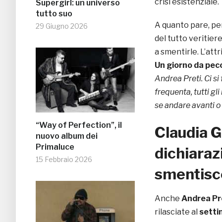
crisi esistenziale.
Supergirl: un universo
tutto suo
A quanto pare, per
29 Giugno 2026
del tutto veritiere
a smentirle. L’att
Un giorno da pec
Andrea Preti. Ci si 
frequenta, tutti gl
se andare avanti o
“Way of Perfection”, il
Claudia 
nuovo album dei
Primaluce
dichiarazi
15 Febbraio 2026
smentisce
Anche
Andrea Pr
rilasciate al
setti