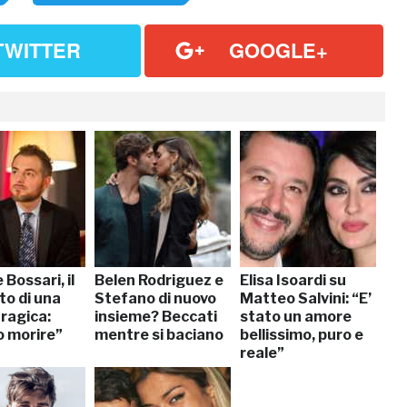
TWITTER
GOOGLE+
 Bossari, il
Belen Rodriguez e
Elisa Isoardi su
to di una
Stefano di nuovo
Matteo Salvini: “E’
ragica:
insieme? Beccati
stato un amore
o morire”
mentre si baciano
bellissimo, puro e
reale”