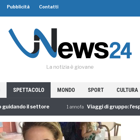
Pubblicità
Contatti
La notizia è giovane
SPETTACOLO
MONDO
SPORT
CULTURA
ando il settore
Viaggi di gruppo: l’esperie
1 annofa