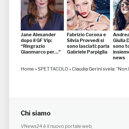
Jane Alexander
Fabrizio Corona e
Andre
dopo il GF Vip:
Silvia Provvedi si
Giulia 
“Ringrazio
sono lasciati: parla
sono t
Gianmarco per…”
Gabriele Parpiglia
insieme
news
Home
»
SPETTACOLO
»
Claudia Gerini svela: “Non
Chi siamo
VNews24 è il nuovo portale web,