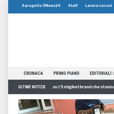
Il progetto VNews24
Staff
Lavora con noi
CRONACA
PRIMO PIANO
EDITORIALI
Viaggi di Gruppo: i 5 migliori brand che stanno guid
ULTIME NOTIZIE