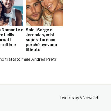
a Damante e
Soleil Sorge e
De Lellis
Jeremias, crisi
ornati
superata: ecco
: ultime
perché avevano
litigato
 ho trattato male Andrea Preti”
Tweets by VNews24