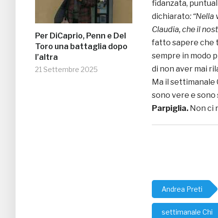
fidanzata, puntual
dichiarato
: “Nella
Claudia, che il no
Per DiCaprio, Penn e Del
fatto sapere che tu
Toro una battaglia dopo
sempre in modo pi
l’altra
di non aver mai ril
21 Settembre 2025
Ma il settimanale 
sono vere e sono s
Parpiglia.
Non ci 
Andrea Preti
settimanale Chi