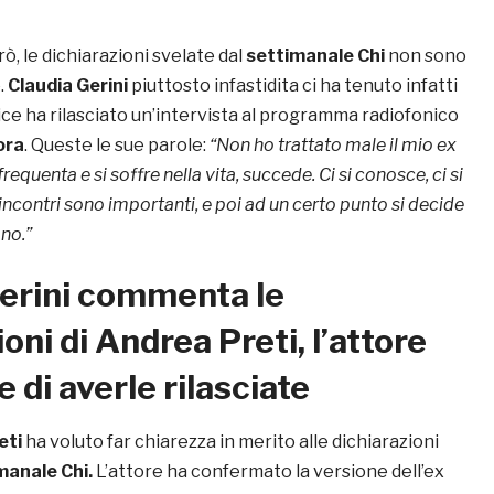
ò, le dichiarazioni svelate dal
settimanale Chi
non sono
.
Claudia Gerini
piuttosto infastidita ci ha tenuto infatti
rice ha rilasciato un’intervista al programma radiofonico
ora
. Queste le sue parole:
“Non ho trattato male il mio ex
frequenta e si soffre nella vita, succede. Ci si conosce, ci si
i incontri sono importanti, e poi ad un certo punto si decide
 no.”
Gerini commenta le
oni di Andrea Preti, l’attore
 di averle rilasciate
eti
ha voluto far chiarezza in merito alle dichiarazioni
manale Chi.
L’attore ha confermato la versione dell’ex