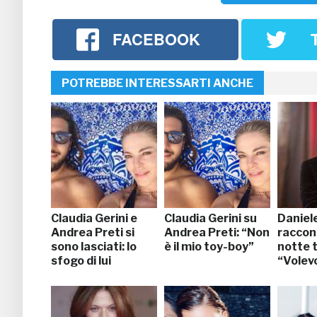
FACEBOOK
POTREBBE INTERESSARTI ANCHE
Claudia Gerini e
Claudia Gerini su
Daniele
Andrea Preti si
Andrea Preti: “Non
raccon
sono lasciati: lo
è il mio toy-boy”
notte t
sfogo di lui
“Volev