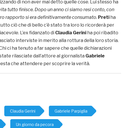
izzando di non aver mai detto quelle cose. Lui stesso ha
 vita tutto finisce. Dopo un anno ci siamo resi conto, con
stro rapporto si era definitivamente consumato.
Preti
ha
tto ciò che di bello c’è stato tra loro lo ricorderà per
acevole. L’ex fidanzato di
Claudia Gerini
ha poi ribadito
asciato interviste in merito alla rottura della loro storia.
Chi ci ha tenuto a far sapere che quelle dichiarazioni
tate rilasciate dall’attore al giornalista
Gabriele
resta che attendere per scoprire la verità.
Claudia Gerini
Gabriele Parpiglia
Un giorno da pecora