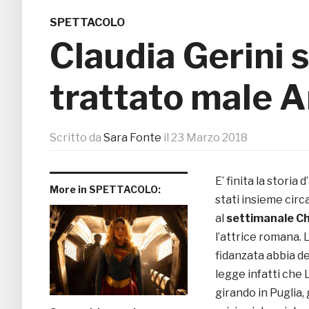
SPETTACOLO
Claudia Gerini 
trattato male A
Scritto da
Sara Fonte
il
23 Marzo 2018
E’ finita la storia
More in SPETTACOLO:
stati insieme circ
al
settimanale Ch
l’attrice romana. 
fidanzata abbia de
legge infatti che 
girando in Puglia,