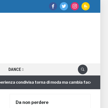
facebook
twitter
instagram
feedburner
DANCE
nza condivisa torna di moda ma cambia faccia
4 annif
Da non perdere