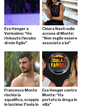
Eva Henger a
Chiara Nasti sulle
Verissimo: “Ho
accuse di Monte:
rivissuto l’incubo
“Non voglio essere
di mio figlio”
associata a lui”
Francesco Monte
Eva Henger contro
rischia la
Monte: “Ha
squalifica, scoppia
portato la droga in
in lacrime: Paola lo
villa”