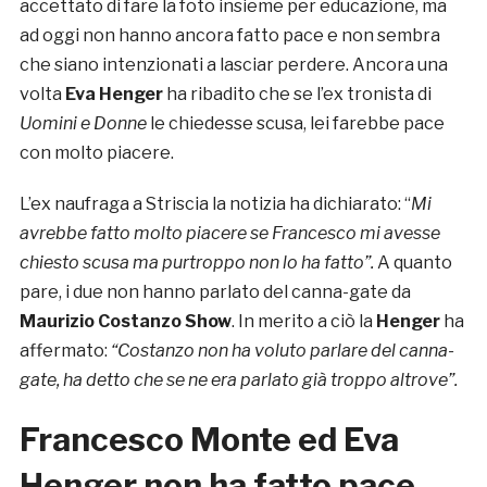
accettato di fare la foto insieme per educazione, ma
ad oggi non hanno ancora fatto pace e non sembra
che siano intenzionati a lasciar perdere. Ancora una
volta
Eva Henger
ha ribadito che se l’ex tronista di
Uomini e Donne
le chiedesse scusa, lei farebbe pace
con molto piacere.
L’ex naufraga a Striscia la notizia ha dichiarato: “
Mi
avrebbe fatto molto piacere se Francesco mi avesse
chiesto scusa ma purtroppo non lo ha fatto”.
A quanto
pare, i due non hanno parlato del canna-gate da
Maurizio Costanzo Show
. In merito a ciò la
Henger
ha
affermato:
“Costanzo non ha voluto parlare del canna-
gate, ha detto che se ne era parlato già troppo altrove”.
Francesco Monte ed Eva
Henger non ha fatto pace