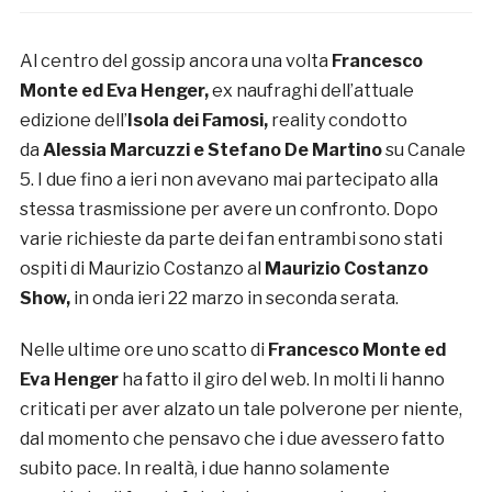
Al centro del gossip ancora una volta
Francesco
Monte ed Eva Henger,
ex naufraghi dell’attuale
edizione dell’
Isola dei Famosi,
reality condotto
da
Alessia Marcuzzi e Stefano De Martino
su Canale
5. I due fino a ieri non avevano mai partecipato alla
stessa trasmissione per avere un confronto. Dopo
varie richieste da parte dei fan entrambi sono stati
ospiti di Maurizio Costanzo al
Maurizio Costanzo
Show,
in onda ieri 22 marzo in seconda serata.
Nelle ultime ore uno scatto di
Francesco Monte ed
Eva Henger
ha fatto il giro del web. In molti li hanno
criticati per aver alzato un tale polverone per niente,
dal momento che pensavo che i due avessero fatto
subito pace. In realtà, i due hanno solamente