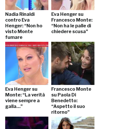
Nadia Rinaldi
Eva Henger su
contro Eva
Francesco Monte:
Henger: “Non ho
“Non ha le palle di
visto Monte
chiedere scusa”
fumare
marijuana”
Eva Henger su
Francesco Monte
Monte: “La verità
su Paola Di
viene sempre a
Benedetto:
galla…”
“Aspetto il suo
ritorno”