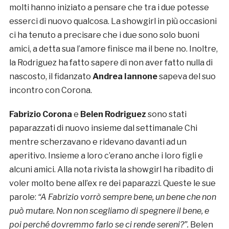
molti hanno iniziato a pensare che tra i due potesse
esserci di nuovo qualcosa. La showgirl in più occasioni
ci ha tenuto a precisare che i due sono solo buoni
amici, a detta sua l’amore finisce ma il bene no. Inoltre,
la Rodriguez ha fatto sapere di non aver fatto nulla di
nascosto, il fidanzato
Andrea Iannone
sapeva del suo
incontro con Corona.
Fabrizio Corona
e
Belen Rodriguez
sono stati
paparazzati di nuovo insieme dal settimanale Chi
mentre scherzavano e ridevano davanti ad un
aperitivo. Insieme a loro c’erano anche i loro figli e
alcuni amici. Alla nota rivista la showgirl ha ribadito di
voler molto bene all’ex re dei paparazzi. Queste le sue
parole:
“A Fabrizio vorrò sempre bene, un bene che non
può mutare. Non non scegliamo di spegnere il bene, e
poi perché dovremmo farlo se ci rende sereni?”.
Belen