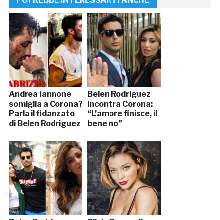
POTREBBE INTERESSARTI ANCHE
Andrea Iannone
Belen Rodriguez
somiglia a Corona?
incontra Corona:
Parla il fidanzato
“L’amore finisce, il
di Belen Rodriguez
bene no”