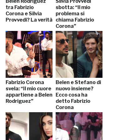
Belen Rodriguez
Silvia Provvedi
tra Fabrizio
sbotta: “Il mio
Corona e Silvia
problema si
Provvedi? La verità
chiama Fabrizio
Corona”
Fabrizio Corona
Belen e Stefano di
svela: “Il mio cuore
nuovo insieme?
appartiene a Belen
Ecco cosa ha
Rodriguez”
detto Fabrizio
Corona