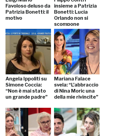
Favoloso deluso da
insieme a Patrizia
Patrizia Bonetti: il
Bonetti: Lucia
motivo
Orlando non si
scompone
Angela Ippoliti su
Mariana Falace
Simone Coccia:
svela: “L’abbraccio
“Non è mai stato
di Nina Moric una
un grande padre”
della mie rivincite”