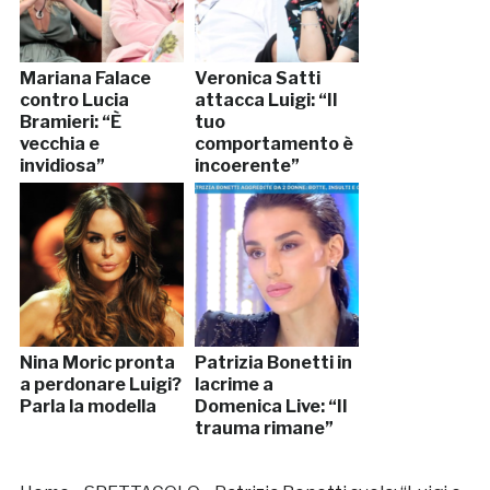
Mariana Falace
Veronica Satti
contro Lucia
attacca Luigi: “Il
Bramieri: “È
tuo
vecchia e
comportamento è
invidiosa”
incoerente”
Nina Moric pronta
Patrizia Bonetti in
a perdonare Luigi?
lacrime a
Parla la modella
Domenica Live: “Il
trauma rimane”