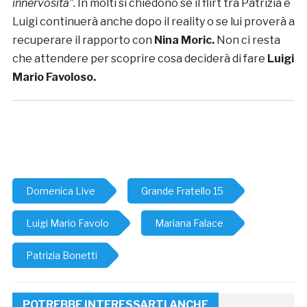
innervosita”.
In molti si chiedono se il flirt tra Patrizia e
Luigi continuerà anche dopo il reality o se lui proverà a
recuperare il rapporto con
Nina Moric.
Non ci resta
che attendere per scoprire cosa deciderà di fare
Luigi
Mario Favoloso.
Domenica Live
Grande Fratello 15
Luigi Mario Favolo
Mariana Falace
Patrizia Bonetti
POTREBBE INTERESSARTI ANCHE