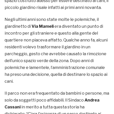
spazio costruito adesso per essere destinato ai cani, il
piccolo giardino risale infatti ai primi anni novanta.
Negli ultimi anni sono state molte le polemiche, il
giardinetto di
Via Mameli
era diventato un punto di
incontro per gli straniere e questo alla gente del
quartiere non piaceva affatto. Qualche anno fa, alcuni
residenti volevo trasformare il giardino in un
parcheggio, gesto che avrebbe causato la rimozione
dell’unico spazio verde della zona. Dopo anni di
polemiche e lamentele, l’amministrazione comunale
ha preso una decisione, quella di destinare lo spazio ai
cani.
Il parco non era frequentato da bambini o persone, ma
solo da soggetti poco affidabili. Il Sindaco
Andrea
Cassani
in merito a tutta questa storia ha
dichiarato:
“C’era l’esigenza di un parco destinato ai