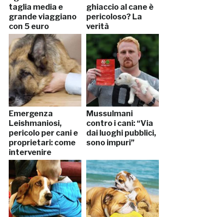
taglia media e
ghiaccio al cane è
grande viaggiano
pericoloso? La
con 5 euro
verità
Emergenza
Mussulmani
Leishmaniosi,
contro i cani: “Via
pericolo per cani e
dai luoghi pubblici,
proprietari: come
sono impuri”
intervenire