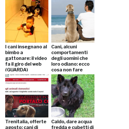
I cani insegnano al
Cani, alcuni
bimbo a
comportamenti
gattonare: il video
degli uomini che
fa il giro del web
loro odiano: ecco
(GUARDA)
cosa non fare
Trenitalia, offerte
Caldo, dare acqua
agosto: cani di
fredda e cubetti di