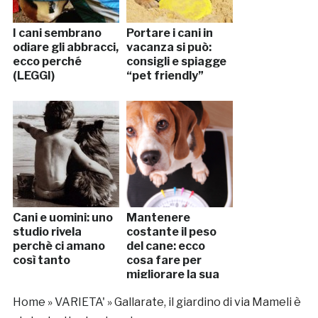
I cani sembrano
Portare i cani in
odiare gli abbracci,
vacanza si può:
ecco perché
consigli e spiagge
(LEGGI)
“pet friendly”
Cani e uomini: uno
Mantenere
studio rivela
costante il peso
perchè ci amano
del cane: ecco
così tanto
cosa fare per
migliorare la sua
salute
Home
»
VARIETA'
»
Gallarate, il giardino di via Mameli è