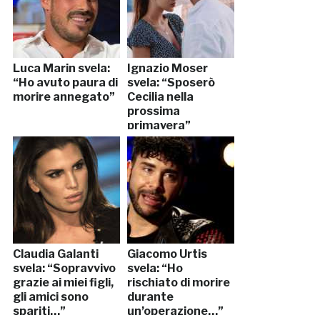
Luca Marin svela:
Ignazio Moser
“Ho avuto paura di
svela: “Sposerò
morire annegato”
Cecilia nella
prossima
primavera”
Claudia Galanti
Giacomo Urtis
svela: “Sopravvivo
svela: “Ho
grazie ai miei figli,
rischiato di morire
gli amici sono
durante
spariti…”
un’operazione…”