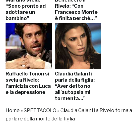
“Sono pronto ad
Rivelo: “Con
adottare un
Francesco Monte
bambino”
è finita perché…”
Raffaello Tonon si
Claudia Galanti
svela a Rivelo:
parla della figlia:
l’amicizia con Luca
“Aver detto no
e la depressione
all’autopsia mi
tormenta…”
Home
»
SPETTACOLO
»
Claudia Galanti a Rivelo torna a
parlare della morte della figlia