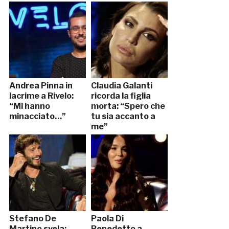
Andrea Pinna in
Claudia Galanti
lacrime a Rivelo:
ricorda la figlia
“Mi hanno
morta: “Spero che
minacciato…”
tu sia accanto a
me”
Stefano De
Paola Di
Martino svela:
Benedetto a