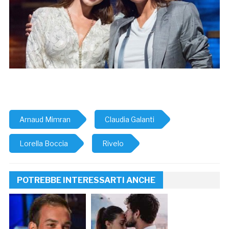
Arnaud Mimran
Claudia Galanti
Lorella Boccia
Rivelo
POTREBBE INTERESSARTI ANCHE