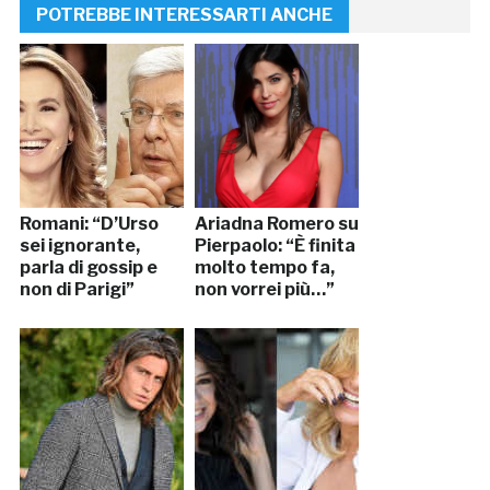
POTREBBE INTERESSARTI ANCHE
Romani: “D’Urso
Ariadna Romero su
sei ignorante,
Pierpaolo: “È finita
parla di gossip e
molto tempo fa,
non di Parigi”
non vorrei più…”