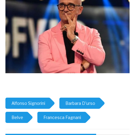
Alfonso Signorini
Barbara D'urso
Belve
Francesca Fagnani