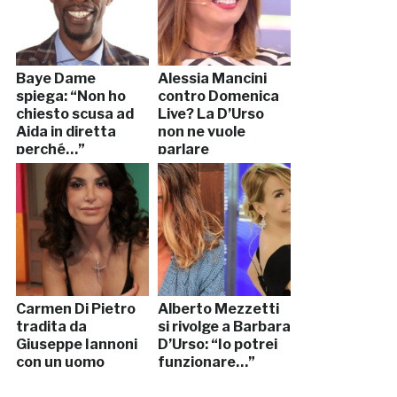
Baye Dame
Alessia Mancini
spiega: “Non ho
contro Domenica
chiesto scusa ad
Live? La D’Urso
Aida in diretta
non ne vuole
perché…”
parlare
Carmen Di Pietro
Alberto Mezzetti
tradita da
si rivolge a Barbara
Giuseppe Iannoni
D’Urso: “Io potrei
con un uomo
funzionare…”