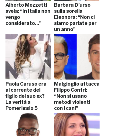
Alberto Mezzetti
Barbara D’urso
svela: “In Italia non
sulla sorella
vengo
Eleonora: “Non ci
considerato…”
siamo parlate per
un anno”
Paola Caruso era
Malgioglio attacca
al corrente del
Filippo Contri:
figlio del suo ex?
“Non si usano
La verità a
metodi violenti
Pomeriggio 5
con i cani”