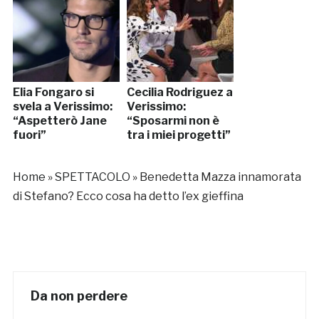
Elia Fongaro si
Cecilia Rodriguez a
svela a Verissimo:
Verissimo:
“Aspetterò Jane
“Sposarmi non è
fuori”
tra i miei progetti”
Home
»
SPETTACOLO
»
Benedetta Mazza innamorata
di Stefano? Ecco cosa ha detto l’ex gieffina
Da non perdere