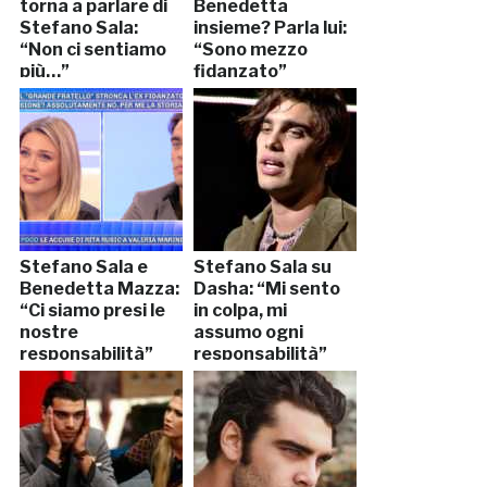
torna a parlare di
Benedetta
Stefano Sala:
insieme? Parla lui:
“Non ci sentiamo
“Sono mezzo
più…”
fidanzato”
Stefano Sala e
Stefano Sala su
Benedetta Mazza:
Dasha: “Mi sento
“Ci siamo presi le
in colpa, mi
nostre
assumo ogni
responsabilità”
responsabilità”