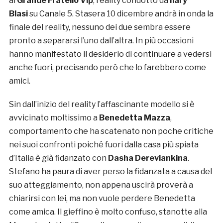
al
Grande Fratello Vip
, reality condotto da
Ilary
Blasi
su Canale 5. Stasera 10 dicembre andrà in onda la
finale del reality, nessuno dei due sembra essere
pronto a separarsi l’uno dall’altra. In più occasioni
hanno manifestato il desiderio di continuare a vedersi
anche fuori, precisando però che lo farebbero come
amici.
Sin dall’inizio del reality l’affascinante modello si è
avvicinato moltissimo a
Benedetta Mazza
,
comportamento che ha scatenato non poche critiche
nei suoi confronti poiché fuori dalla casa più spiata
d’Italia è già fidanzato con
Dasha Dereviankina
.
Stefano ha paura di aver perso la fidanzata a causa del
suo atteggiamento, non appena uscirà proverà a
chiarirsi con lei, ma non vuole perdere Benedetta
come amica. Il gieffino è molto confuso, stanotte alla