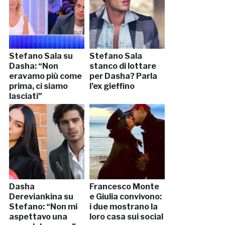
Stefano Sala su
Stefano Sala
Dasha: “Non
stanco di lottare
eravamo più come
per Dasha? Parla
prima, ci siamo
l’ex gieffino
lasciati”
Dasha
Francesco Monte
Dereviankina su
e Giulia convivono:
Stefano: “Non mi
i due mostrano la
aspettavo una
loro casa sui social