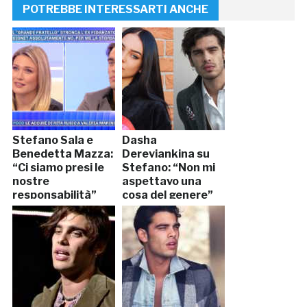
POTREBBE INTERESSARTI ANCHE
Stefano Sala e
Dasha
Benedetta Mazza:
Dereviankina su
“Ci siamo presi le
Stefano: “Non mi
nostre
aspettavo una
responsabilità”
cosa del genere”