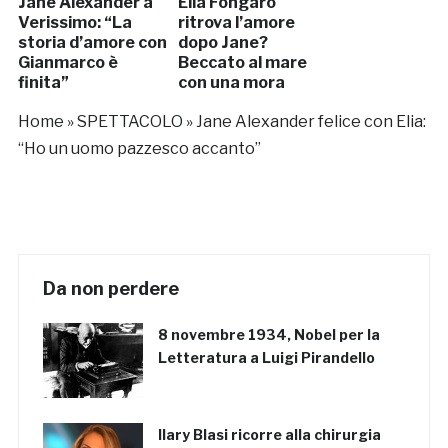
Jane Alexander a
Elia Fongaro
Verissimo: “La
ritrova l’amore
storia d’amore con
dopo Jane?
Gianmarco è
Beccato al mare
finita”
con una mora
Home
»
SPETTACOLO
»
Jane Alexander felice con Elia:
“Ho un uomo pazzesco accanto”
Da non perdere
8 novembre 1934, Nobel per la
Letteratura a Luigi Pirandello
Ilary Blasi ricorre alla chirurgia