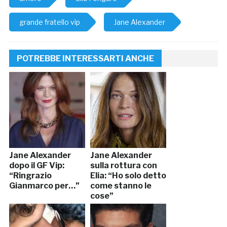
grande fratello vip
Jane Alexander
POTREBBE INTERESSARTI ANCHE
Jane Alexander
Jane Alexander
dopo il GF Vip:
sulla rottura con
“Ringrazio
Elia: “Ho solo detto
Gianmarco per…”
come stanno le
cose”