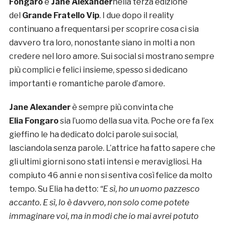
Fongaro
e
Jane Alexander
nella terza edizione
del
Grande Fratello Vip
. I due dopo il reality
continuano a frequentarsi per scoprire cosa ci sia
davvero tra loro, nonostante siano in molti a non
credere nel loro amore. Sui social si mostrano sempre
più complici e felici insieme, spesso si dedicano
importanti e romantiche parole d’amore.
Jane Alexander
è sempre più convinta che
Elia Fongaro
sia l’uomo della sua vita. Poche ore fa l’ex
gieffino le ha dedicato dolci parole sui social,
lasciandola senza parole. L’attrice ha fatto sapere che
gli ultimi giorni sono stati intensi e meravigliosi. Ha
compiuto 46 anni e non si sentiva così felice da molto
tempo. Su Elia ha detto:
“E sì, ho un uomo pazzesco
accanto. E sì, lo è davvero, non solo come potete
immaginare voi, ma in modi che io mai avrei potuto