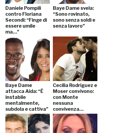
Daniele Pompili
Baye Dame svela:
contro Floriana
“Sono rovinato,
Secondi: “Finge di
sono senza soldi e
essere umile
senza lavoro”
ma…”
Baye Dame
Cecilia Rodriguez e
attacca Aida: “È
Moser convivono:
instabile
con Monte
mentalmente,
nessuna
subdola e cattiva”
convivenza…