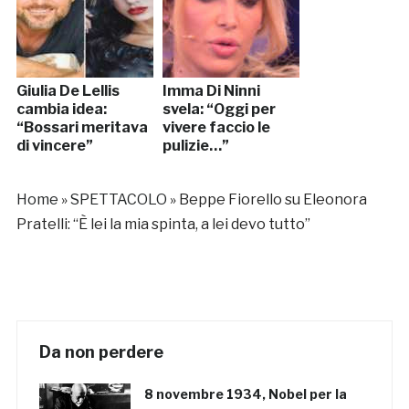
Giulia De Lellis
Imma Di Ninni
cambia idea:
svela: “Oggi per
“Bossari meritava
vivere faccio le
di vincere”
pulizie…”
Home
»
SPETTACOLO
»
Beppe Fiorello su Eleonora
Pratelli: “È lei la mia spinta, a lei devo tutto”
Da non perdere
8 novembre 1934, Nobel per la