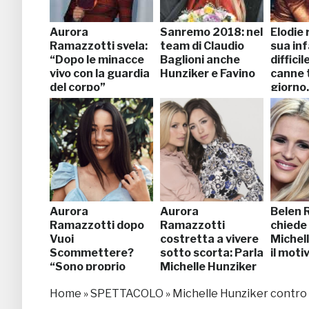
Aurora
Sanremo 2018: nel
Elodie 
Ramazzotti svela:
team di Claudio
sua in
“Dopo le minacce
Baglioni anche
diffici
vivo con la guardia
Hunziker e Favino
canne t
del corpo”
giorno
Aurora
Aurora
Belen 
Ramazzotti dopo
Ramazzotti
chiede
Vuoi
costretta a vivere
Michell
Scommettere?
sotto scorta: Parla
il moti
“Sono proprio
Michelle Hunziker
grata”
Home
»
SPETTACOLO
»
Michelle Hunziker contro 