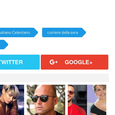
Adriano Celentano
corriere della sera
r
TWITTER
GOOGLE+