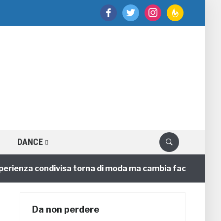
facebook
twitter
instagram
feedburner
DANCE
enza condivisa torna di moda ma cambia faccia
4 anni
Da non perdere