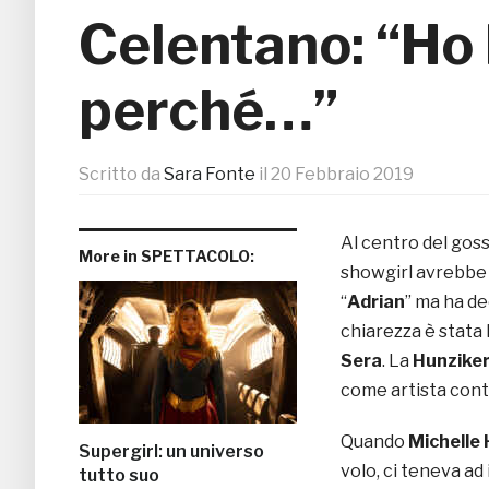
Celentano: “Ho 
perché…”
Scritto da
Sara Fonte
il
20 Febbraio 2019
Al centro del goss
More in SPETTACOLO:
showgirl avrebbe 
“
Adrian
” ma ha de
chiarezza è stata l
Sera
. La
Hunzike
come artista conti
Quando
Michelle
Supergirl: un universo
volo, ci teneva ad
tutto suo