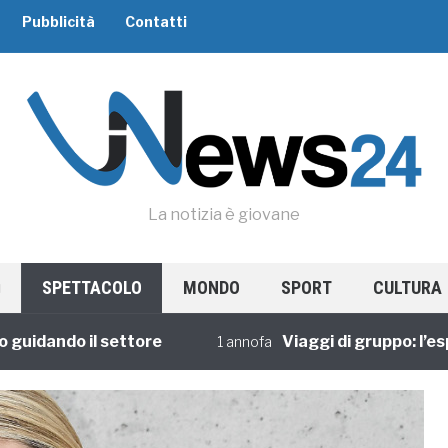
Pubblicità
Contatti
La notizia è giovane
SPETTACOLO
MONDO
SPORT
CULTURA
dando il settore
Viaggi di gruppo: l’esperi
1 annofa