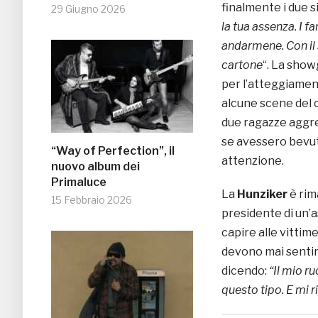
finalmente i due si
29 Giugno 2026
la tua assenza. I f
andarmene. Con il s
cartone
“. La show
per l’atteggiamen
alcune scene del 
due ragazze aggred
se avessero bevut
“Way of Perfection”, il
attenzione.
nuovo album dei
Primaluce
La
Hunziker
è rima
15 Febbraio 2026
presidente di un’a
capire alle vittime
devono mai sentir
dicendo:
“
Il mio r
questo tipo. E mi r