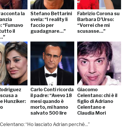
racconta la
Stefano Bettarini
Fabrizio Corona su
fanzia
svela: “I reality li
Barbara D’Urso:
le: “Fumavo
faccio per
“Vorrei che mi
utto il
guadagnare…”
scusasse…”
…”
Rodriguez
Carlo Conti ricorda
Giacomo
 scusa a
il padre: “Avevo 18
Celentano: chi è il
e Hunziker:
mesi quando è
figlio di Adriano
vo
morto, mi hanno
Celentano e
salvato 500 lire
Claudia Mori
che…”
Celentano: “Ho lasciato Adrian perché…”