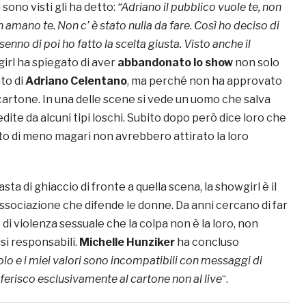
 sono visti gli ha detto:
“
Adriano il pubblico vuole te, non
an amano te. Non c’ è stato nulla da fare. Così ho deciso di
enno di poi ho fatto la scelta giusta. Visto anche il
girl ha spiegato di aver
abbandonato lo show
non solo
to di
Adriano Celentano
, ma perché non ha approvato
cartone. In una delle scene si vede un uomo che salva
ite da alcuni tipi loschi. Subito dopo però dice loro che
o di meno magari non avrebbero attirato la loro
sta di ghiaccio di fronte a quella scena, la showgirl è il
ssociazione che difende le donne. Da anni cercano di far
 di violenza sessuale che la colpa non è la loro, non
si responsabili.
Michelle Hunziker
ha concluso
uolo e i miei valori sono incompatibili con messaggi di
iferisco esclusivamente al cartone non al live
“.