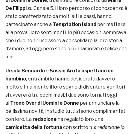
di Uomini e Donne
, trasmissione condotta da
Maria
De Filippi
su Canale 5. Il loro percorso di conoscenza è
stato caratterizzato da molti alti e bassi, hanno
partecipato anche a
Temptation Island
per mettere
alla prova i loro sentimenti. In più occasioni sembrava
che i due non riuscissero a consolidare la loro storia
d’amore, ad oggi però sono più innamorati e felice che
mai.
Ursula Bennardo
e
Sossio Aruta aspettano un
bambino
, entrambi lo hanno desiderato davvero
molto e finalmente il loro sogno di diventare genitori
si avvererà tra pochi mesi. I due sono tornati oggi
al
Trono Over di Uomini e Donne
per annunciare la
bellissima novità, in studio tutti si sono complimentati
con loro. La
redazione
ha regalato loro una
camicetta della fortuna
con scritto
“La redazione lo