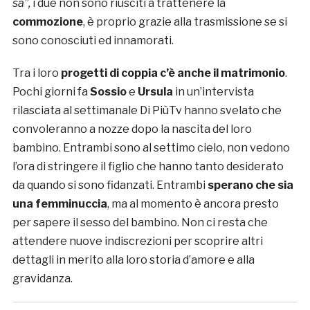
sa”,
i due non sono riusciti a trattenere la
commozione
, è proprio grazie alla trasmissione se si
sono conosciuti ed innamorati.
Tra i loro
progetti di coppia c’è anche il matrimonio
.
Pochi giorni fa
Sossio
e
Ursula
in un’intervista
rilasciata al settimanale Di PiùTv hanno svelato che
convoleranno a nozze dopo la nascita del loro
bambino. Entrambi sono al settimo cielo, non vedono
l’ora di stringere il figlio che hanno tanto desiderato
da quando si sono fidanzati. Entrambi
sperano che sia
una femminuccia
, ma al momento è ancora presto
per sapere il sesso del bambino. Non ci resta che
attendere nuove indiscrezioni per scoprire altri
dettagli in merito alla loro storia d’amore e alla
gravidanza.