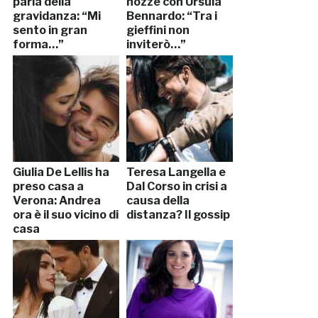
parla della
nozze con Ursula
gravidanza: “Mi
Bennardo: “Tra i
sento in gran
gieffini non
forma…”
inviterò…”
Giulia De Lellis ha
Teresa Langella e
preso casa a
Dal Corso in crisi a
Verona: Andrea
causa della
ora è il suo vicino di
distanza? Il gossip
casa