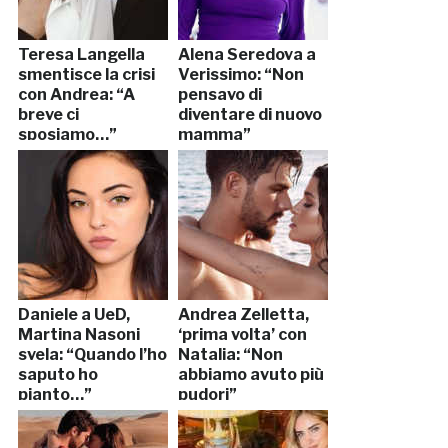
Teresa Langella
Alena Seredova a
smentisce la crisi
Verissimo: “Non
con Andrea: “A
pensavo di
breve ci
diventare di nuovo
sposiamo…”
mamma”
Daniele a UeD,
Andrea Zelletta,
Martina Nasoni
‘prima volta’ con
svela: “Quando l’ho
Natalia: “Non
saputo ho
abbiamo avuto più
pianto…”
pudori”